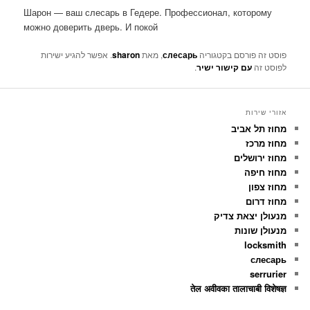
Шарон — ваш слесарь в Гедере. Профессионал, которому
можно доверить дверь. И покой
פוסט זה פורסם בקטגוריה
слесарь
, מאת
sharon
. אפשר להגיע ישירות
לפוסט זה
עם קישור ישיר
.
אזורי שירות
מחוז תל אביב
מחוז מרכז
מחוז ירושלים
מחוז חיפה
מחוז צפון
מחוז דרום
מנעולן יצאת צדיק
מנעולן שונות
locksmith
слесарь
serrurier
तेल अवीवका तालाचाबी विशेषज्ञ