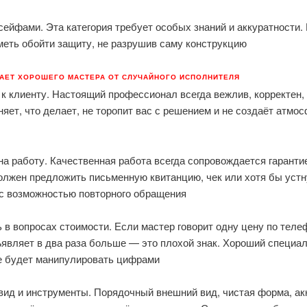
сейфами. Эта категория требует особых знаний и аккуратности.
меть обойти защиту, не разрушив саму конструкцию
ЧАЕТ ХОРОШЕГО МАСТЕРА ОТ СЛУЧАЙНОГО ИСПОЛНИТЕЛЯ
к клиенту. Настоящий профессионал всегда вежлив, корректен, 
яет, что делает, не торопит вас с решением и не создаёт атмо
на работу. Качественная работа всегда сопровождается гаранти
олжен предложить письменную квитанцию, чек или хотя бы уст
 с возможностью повторного обращения
 в вопросах стоимости. Если мастер говорит одну цену по телеф
ъявляет в два раза больше — это плохой знак. Хороший специа
не будет манипулировать цифрами
вид и инструменты. Порядочный внешний вид, чистая форма, ак