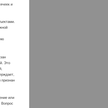
ячеек и
бъектами.
ёжной
нию
язан
й. Это
й,
ерждает,
и признан
ение или
. Вопрос