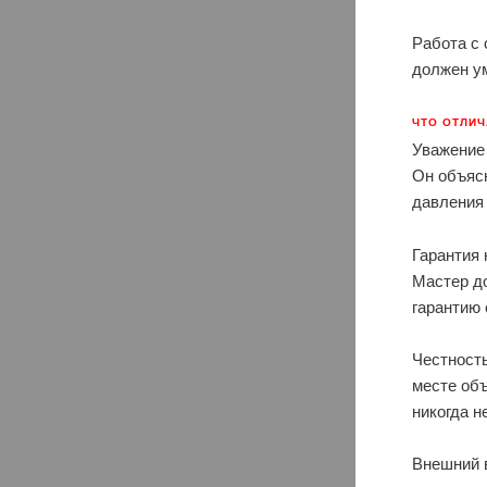
Работа с 
должен у
ЧТО ОТЛИ
Уважение 
Он объясн
давления
Гарантия 
Мастер д
гарантию
Честность
месте об
никогда 
Внешний 