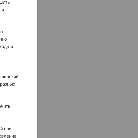
ешить
 и
то
нно
хода и
 широкий
 разных
ючить
й при
товление