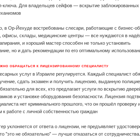
ип-ключа. Для владельцев сейфов — вскрытие заблокированных 
еханизмов
о, в Ор-Йехуде востребованы слесари, работающие с бизнес-о
, офисы, склады, медицинские центры — все нуждаются в над
апирания, и хороший мастер способен не только установить
ние, но и дать рекомендации по его оптимальному использова
АЖНО ОБРАЩАТЬСЯ К ЛИЦЕНЗИРОВАННОМУ СПЕЦИАЛИСТУ
есарных услуг в Израиле регулируется. Каждый специалист об
учение, сдать экзамен и получить лицензию, выданную полицие
бязательно для всех, кто предлагает услуги по вскрытию двере
амков и установке оборудования безопасности. Лицензия подтв
циалиста нет криминального прошлого, что он прошёл проверку 
м к работе с личной собственностью граждан
ер уклоняется от ответа о лицензии, не предъявляет удостовер
что "это не обязательно" — лучше отказаться от сотрудничества