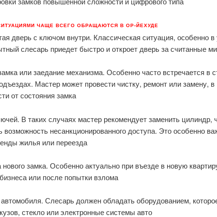
ровки замков повышенной сложности и цифрового типа
СИТУАЦИЯМИ ЧАЩЕ ВСЕГО ОБРАЩАЮТСЯ В ОР-ЙЕХУДЕ
ая дверь с ключом внутри. Классическая ситуация, особенно в
ытный слесарь приедет быстро и откроет дверь за считанные м
замка или заедание механизма. Особенно часто встречается в 
одъездах. Мастер может провести чистку, ремонт или замену, в
ти от состояния замка
ючей. В таких случаях мастер рекомендует заменить цилиндр, 
ь возможность несанкционированного доступа. Это особенно ва
ренды жилья или переезда
 нового замка. Особенно актуально при въезде в новую квартир
 бизнеса или после попытки взлома
 автомобиля. Слесарь должен обладать оборудованием, которо
кузов, стекло или электронные системы авто