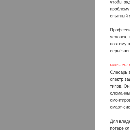
чтобы ря
проблему
опытный 
Професси
человек, 
поэтому 
серьёзно
КАКИЕ УСЛ
Слесарь з
спектр за
типов. Он
сломанны
смонтиро
смарт-си
Для влад
потере кл