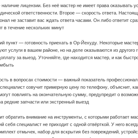
наличие лицензии. Без неё мастер не имеет права оказывать ус
дической ответственности. Второе — скорость ответа. Настоя
нал не заставит вас ждать ответа часами. Он либо ответит сра
т в течение нескольких минут
й пункт — готовность приехать в Ор-Йехуду. Некоторые масте
ют услуги в вашем районе, но на деле оказываются из другого 
оплату за выезд. Уточняйте, где находится мастер, и как быстр
рибыть
ость в вопросах стоимости — важный показатель профессионал
специалист озвучит примерную цену по телефону, объяснит, ка
могут повлиять на окончательную сумму, предупредит о возмож
а редкие запчасти или экстренный выезд
ит обратить внимание на инструменты, с которыми работает мас
 себя специалист не приходит с одной отвёрткой. У него всегд
мплект отмычек, набор для вскрытия без повреждений, устрой