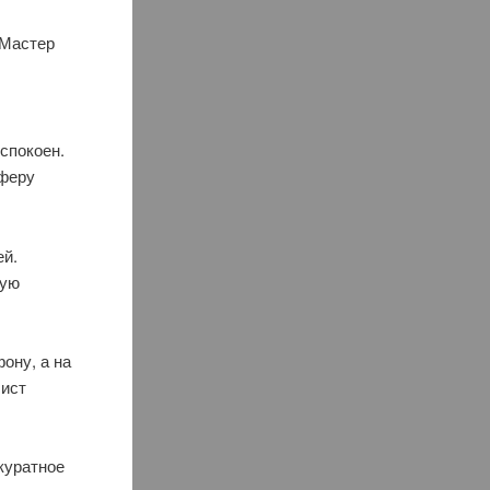
 Мастер
спокоен.
сферу
ей.
ную
ону, а на
лист
куратное