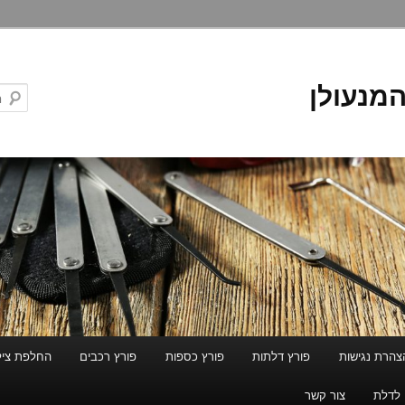
המנעולן
צהרת נגישות
פורץ דלתות
פורץ כספות
פורץ רכבים
החלפת ציל
 לדלת
צור קשר