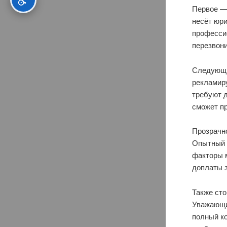
Первое — 
несёт юри
профессио
перезвони
Следующи
рекламиру
требуют д
сможет п
Прозрачн
Опытный 
факторы 
доплаты з
Также сто
Уважающий
полный ко