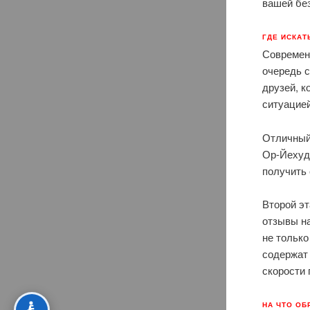
вашей бе
ГДЕ ИСКАТ
Современ
очередь с
друзей, к
ситуацие
Отличный 
Ор-Йехуд
получить
Второй эт
отзывы н
не только
содержат 
скорости
НА ЧТО ОБ