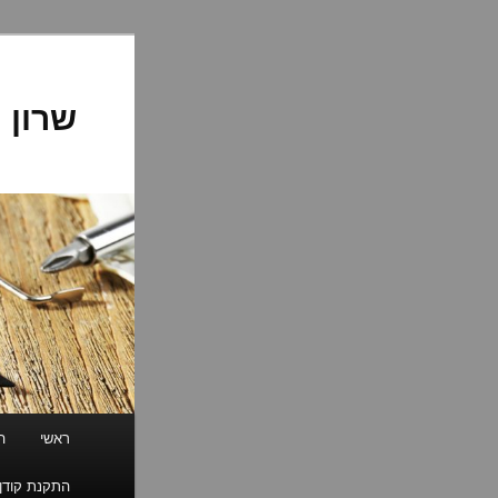
לדלג
לתוכן
שרון 
תפריט
ראשי
ה
ראשי
התקנת קודן