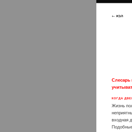
הבא
←
Слесарь 
учитыват
КОГДА ДВЕ
Жизнь пол
неприятн
входная 
Подобные