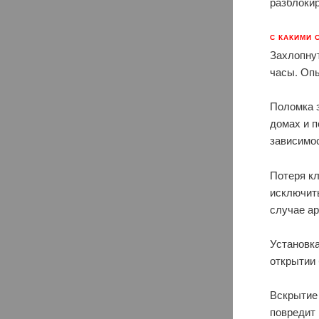
разблоки
С КАКИМИ 
Захлопнут
часы. Оп
Поломка 
домах и п
зависимос
Потеря кл
исключит
случае а
Установка
открытии
Вскрытие
повредит 