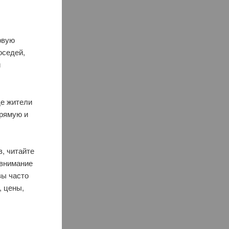
рвую
оседей,
й
де жители
прямую и
, читайте
 внимание
вы часто
, цены,