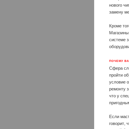
нового ч
замену м
Кроме тог
Магазины
системе з
оборудова
ПОЧЕМУ В
Сфера сл
пройти об
условие о
ремонту з
что у спе
пригодны
Если маст
говорит, 