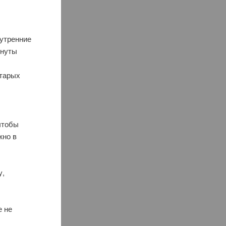
 утренние
инуты
старых
чтобы
жно в
у,
е не