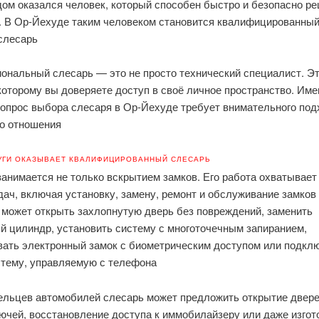
дом оказался человек, который способен быстро и безопасно р
. В Ор-Йехуде таким человеком становится квалифицированный
слесарь
ональный слесарь — это не просто технический специалист. Э
которому вы доверяете доступ в своё личное пространство. Име
вопрос выбора слесаря в Ор-Йехуде требует внимательного под
го отношения
УГИ ОКАЗЫВАЕТ КВАЛИФИЦИРОВАННЫЙ СЛЕСАРЬ
анимается не только вскрытием замков. Его работа охватывает
дач, включая установку, замену, ремонт и обслуживание замков
 может открыть захлопнутую дверь без повреждений, заменить
й цилиндр, установить систему с многоточечным запиранием,
вать электронный замок с биометрическим доступом или подкл
стему, управляемую с телефона
ельцев автомобилей слесарь может предложить открытие двере
ючей, восстановление доступа к иммобилайзеру или даже изго