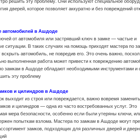
стро решить эту проблему. Они используют специальное обору
тия дверей, которое позволяет аккуратно и без повреждений от
е автомобилей в Ашдоде
лючей от автомобиля или застрявший ключ в замке — частые и
е ситуации. В таких случаях на помощь приходят мастера по з
 вскрыть автомобиль, не повредив его. Это очень важно, поско
ьно выполненная работа может привести к повреждению автомо
по замкам в Ашдоде обладают необходимыми инструментами и 
шить эту проблему.
амков и цилиндров в Ашдоде
ок выходит из строя или повреждается, важно вовремя заменить
мков и цилиндров — одна из часто востребованных услуг. Это
мая мера безопасности, особенно если были утеряны ключи, ил
ержен попыткам взлома. Мастера по замкам в Ашдоде могут пр
ассортимент замков, подходящих для различных дверей и двер
ий.