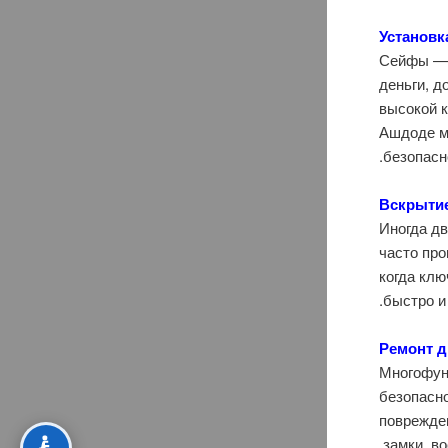
Установк
Сейфы — 
деньги, д
высокой 
Ашдоде мо
безопасн
Вскрытие
Иногда дв
часто пр
когда клю
быстро и
Ремонт 
Многофун
безопасно
поврежден
замки, в