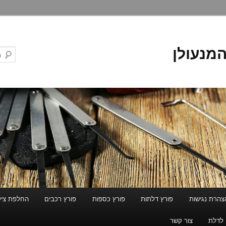
המנעולן
צהרת נגישות
פורץ דלתות
פורץ כספות
פורץ רכבים
החלפת ציל
 לדלת
צור קשר