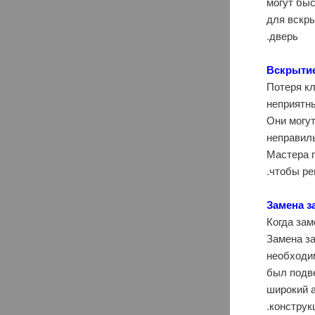
могут бы
для вскры
дверь.
Вскрыти
Потеря к
неприятны
Они могут
неправил
Мастера 
чтобы ре
Замена з
Когда зам
Замена за
необходи
был подв
широкий 
конструкц