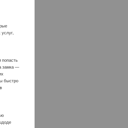
орые
 услуг,
и попасть
а замка —
их
лы быстро
 в
ью
Ашдоде