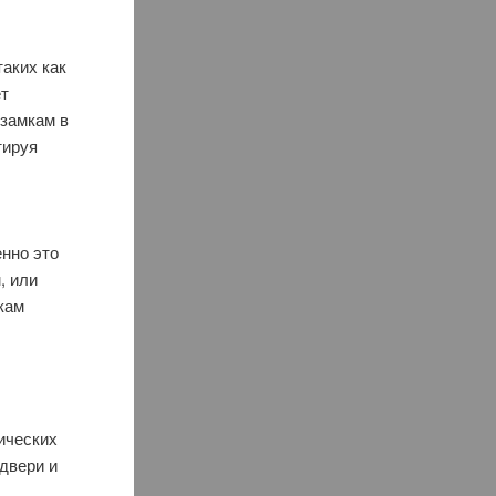
аких как
ет
 замкам в
тируя
енно это
, или
кам
нических
двери и