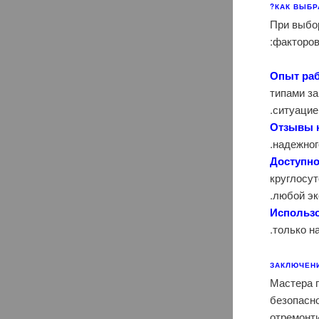
КАК ВЫБР
При выбо
факторов
Опыт ра
типами з
ситуацие
Отзывы 
надежног
Доступно
круглосут
любой эк
Использо
только н
ЗАКЛЮЧЕН
Мастера 
безопасно
отремонт