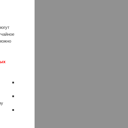
и
могут
учайное
 можно
ных
у.