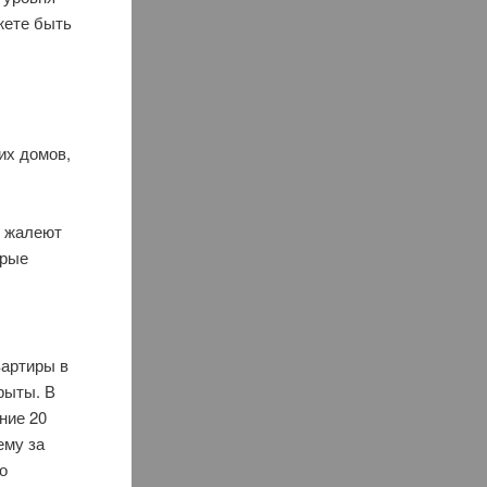
жете быть
их домов,
е жалеют
орые
вартиры в
рыты. В
ние 20
ему за
о