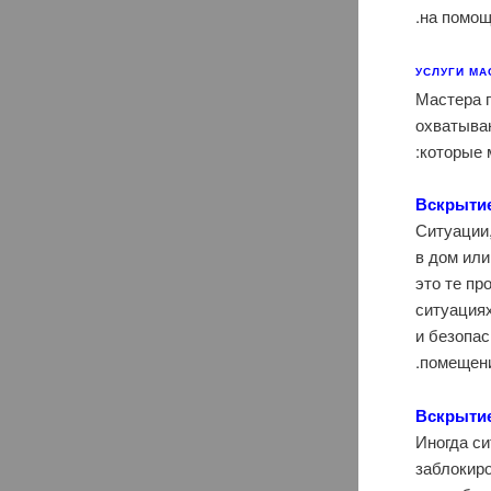
на помощ
УСЛУГИ МА
Мастера 
охватываю
которые 
Вскрыти
Ситуации,
в дом или
это те пр
ситуация
и безопас
помещени
Вскрыти
Иногда си
заблокиро