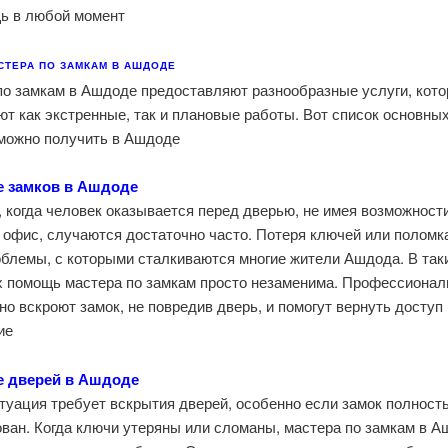
ь в любой момент.
СТЕРА ПО ЗАМКАМ В АШДОДЕ
по замкам в Ашдоде предоставляют разнообразные услуги, кот
т как экстренные, так и плановые работы. Вот список основных
можно получить в Ашдоде:
е замков в Ашдоде
 когда человек оказывается перед дверью, не имея возможност
 офис, случаются достаточно часто. Потеря ключей или поломк
облемы, с которыми сталкиваются многие жители Ашдода. В так
х помощь мастера по замкам просто незаменима. Профессиона
но вскроют замок, не повредив дверь, и помогут вернуть доступ
е.
е дверей в Ашдоде
туация требует вскрытия дверей, особенно если замок полност
ван. Когда ключи утеряны или сломаны, мастера по замкам в 