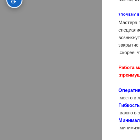
ПОЧЕМУ В
Мастера 
специали
возникнут
закрытие
скорее, 
Работа м
преимущ
Оператив
место в 
Гибкость
важно в 
Минимал
минимизи