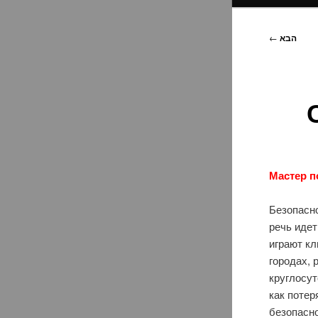
הבא
←
Мастер п
Безопасно
речь идет
играют кл
городах,
круглосут
как потер
безопасно