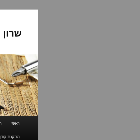
לדלג
לתוכן
שרון 
תפריט
ראשי
ה
ראשי
התקנת קודן