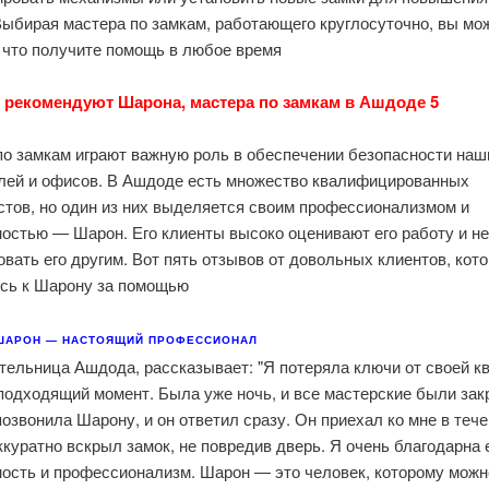
Выбирая мастера по замкам, работающего круглосуточно, вы мо
 что получите помощь в любое время.
5 клиентов рекомендуют Шарона, мастера по замкам в Ашдоде
по замкам играют важную роль в обеспечении безопасности наш
лей и офисов. В Ашдоде есть множество квалифицированных
стов, но один из них выделяется своим профессионализмом и
ностью — Шарон. Его клиенты высоко оценивают его работу и н
вать его другим. Вот пять отзывов от довольных клиентов, кот
сь к Шарону за помощью.
"ШАРОН — НАСТОЯЩИЙ ПРОФЕССИОНАЛ!"
тельница Ашдода, рассказывает: "Я потеряла ключи от своей к
подходящий момент. Была уже ночь, и все мастерские были зак
позвонила Шарону, и он ответил сразу. Он приехал ко мне в тече
ккуратно вскрыл замок, не повредив дверь. Я очень благодарна 
ность и профессионализм. Шарон — это человек, которому можн