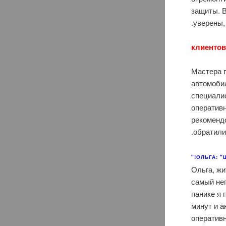
защиты. 
уверены,
Мастера 
автомоби
специали
оператив
рекомендо
обратили
ОЛЬГА: 
Ольга, жи
самый не
панике я 
минут и а
оператив