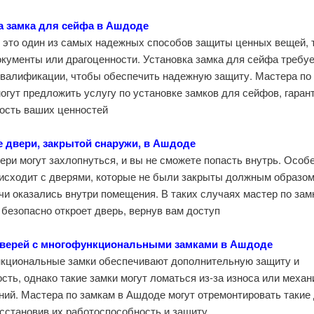
а замка для сейфа в Ашдоде
это один из самых надежных способов защиты ценных вещей, т
окументы или драгоценности. Установка замка для сейфа требу
квалификации, чтобы обеспечить надежную защиту. Мастера по
гут предложить услугу по установке замков для сейфов, гаран
ость ваших ценностей.
 двери, закрытой снаружи, в Ашдоде
ери могут захлопнуться, и вы не сможете попасть внутрь. Особ
оисходит с дверями, которые не были закрыты должным образом
чи оказались внутри помещения. В таких случаях мастер по зам
 безопасно откроет дверь, вернув вам доступ.
дверей с многофункциональными замками в Ашдоде
кциональные замки обеспечивают дополнительную защиту и
сть, однако такие замки могут ломаться из-за износа или меха
ий. Мастера по замкам в Ашдоде могут отремонтировать такие 
осстановив их работоспособность и защиту.