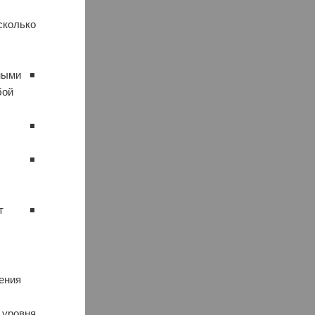
сколько
ными
бой
т
ения
 уровня