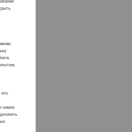
дование
крыть
амкам.
льку
биля.
опытом,
 его.
и замок
едложить
ных