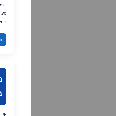
ויצ
פעיל
החל
חז
מ
ב
קרי