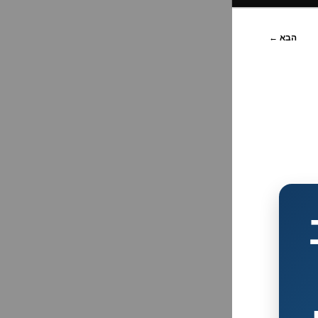
הבא
←