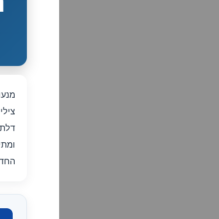
ת
מנעו
צילי
דלתו
ומתי
החדש