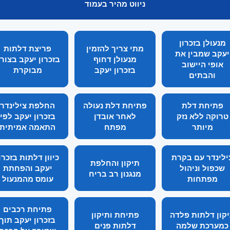
ניווט מהיר בעמוד
מנעולן בזכרון
מתי צריך להזמין
פריצת דלתות
יעקב שמבין את
מנעולן דחוף
בזכרון יעקב בצור
אופי היישוב
בזכרון יעקב
מבוקרת
והבתים
פתיחת דלת
פתיחת דלת נעולה
החלפת צילינדר
טרוקה ללא נזק
לאחר אובדן
בזכרון יעקב לפי
מיותר
מפתח
התאמה אמיתית
ילינדר עם בקרת
כיוון דלתות בזכרו
תיקון והחלפת
שכפול וניהול
יעקב והפחתת
מנגנון רב בריח
מפתחות
עומס מהמנעול
פתיחת רכבים
קון דלתות פלדה
פתיחת ותיקון
בזכרון יעקב תוך
כמערכת שלמה
דלתות פנים