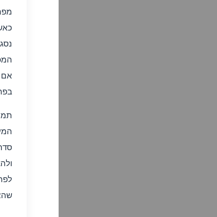
מפתח
כאש
נסגר
המפ
אם 
בפת
תמונ
המע
סדר 
ולהצ
לפת
שהא