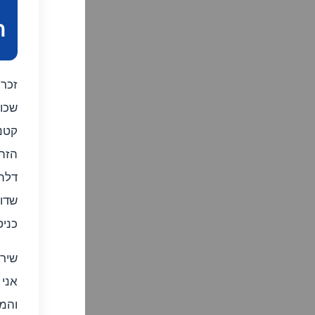
ה
זכרו
שכונ
קטני
הזה 
דלת
שדו
כניס
שיר
אני 
והמ