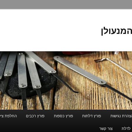
המנעולן
צהרת נגישות
פורץ דלתות
פורץ כספות
פורץ רכבים
החלפת ציל
 לדלת
צור קשר