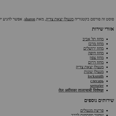
פוסט זה פורסם בקטגוריה
מנעולן יצאת צדיק
, מאת
sharon
. אפשר להגיע י
אזורי שירות
מחוז תל אביב
מחוז מרכז
מחוז ירושלים
מחוז חיפה
מחוז צפון
מחוז דרום
מנעולן יצאת צדיק
מנעולן שונות
locksmith
слесарь
serrurier
तेल अवीवका तालाचाबी विशेषज्ञ
שירותים נוספים
פריצת מנעולים
שחזור מפתחות לרכב