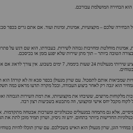
ן הוא הבחירה המושלמת עבורכם.
, אמינות מוחלטת ומחויבות גבוהה לשירות. בעבודתו, הוא שם דגש על פתרו
צורה הטובה ביותר – תוך מתן שירות שלא יפגע בזמן או בכיסכם.
אחת הסיבות שהופכות את שרון לבחירה מצוינת היא זמינותו. הוא מציע ש
בטוחים.
ויות שמביאות אותם לתסכול. עם שרון מנעולן בכפר סבא זה לא קורה! הוא
מחיר הוא יגבה רק לאחר ביצוע העבודה, ובכל מקרה תדעו מראש כמה תשלמו
 רבות מלקוחות מרוצים, ששיבחו את מקצועיותו, את רמת השירות הגבוהה וא
 לקוח מקבל יחס אישי ומקצועי, וזה מתבטא בשביעות רצון רבה.
יסיים, אלא גם מתמחה במנעולים טכנולוגיים ומערכות אבטחה מתקדמות. אם
ולוגיות החדישות ביותר בתחום. ידע זה ניסיון, ושרון תמיד מוכן לתת את ה
מחיר הוגן, שרון מנעולן הוא האיש בשבילכם. עם שרון תוכלו להיות בטוחי