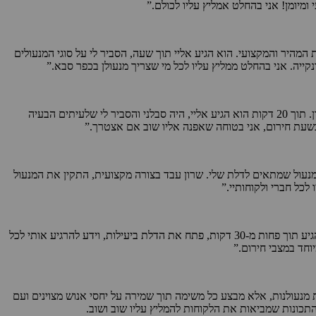
מיומן! אני בהחלט אמליץ עליו לכולם.”
מהיר והמקצועי. הוא הגיע אליי תוך שעה, הסביר לי על סוגי המנעולים
קייה. אני בהחלט ממליץ עליו לכל מי שצריך מנעולן בכפר סבא.”
“הייתי מחוץ לבית בערב חורפי, ופתאום המפתח לא רצה להיכנס למנעול – הדלת נטרקה! חיפשתי מנעולן בכפר סבא שייתן לי שירות 24/7, והגעתי לשרון. תוך 20 דקות הוא הגיע אליי, היה סבלני והסביר לי שלעיתים הבעיה
 בשעת חירום, אני בטוחה שאפנה אליו שוב אם אצטרך.”
המנעול שמתאים לדלת שלי. שרון עבד בצורה מקצועית, התקין את המנעול
כל חברי ולקוחותיי.”
“הייתי תקועה מחוץ לבית עם ילדים קטנים, והדלת נטרקה. לא היה לי מפתח נוסף, והייתי בלחץ. אחרי שדיברתי עם כמה מנעולנים, הגעתי לשרון. הוא הגיע תוך פחות מ-30 דקות, פתח את הדלת ביעילות, וידע להרגיע אותי לכל
יוחד במצבי חירום.”
 מנעולנות, אלא מבצע כל משימה תוך שמירה על יחסי אנוש מצוינים ועם
התכונות שמביאות את הלקוחות להמליץ עליו שוב ושוב.