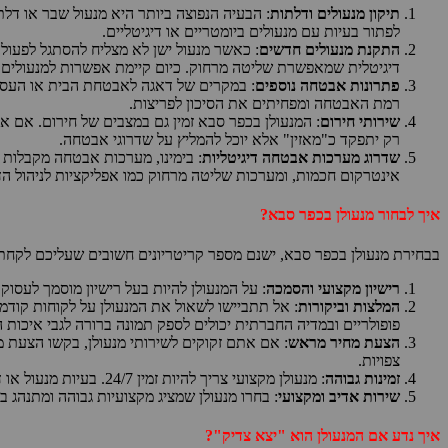
תיקון מנעולים ודלתות
: הבעיה הנפוצה ביותר היא מנעול שבר או דל
לפתור בעיות עם מנעולים ביומטריים או דיגיטליים.
התקנת מנעולים חדשים
: כאשר מנעול ישן לא מצליח להסתגל לפעולה
דיגיטלית שמאפשרת שליטה מרחוק. כיום קיימת אפשרות למנעולים 
פתרונות אבטחה נוספים
: במקרים של דאגה לאבטחת הבית או העסק,
רמת האבטחה ומפחיתים את הסיכון לפריצות.
שירותי חירום
: המנעולן בכפר סבא זמין גם במצבים של חירום. אם א
רק יתפקד כ"מאזין" אלא יוכל להמליץ על שדרוגי אבטחה.
שדרוג מערכות אבטחה דיגיטליות
: בימינו, מערכות אבטחה מקבלות כ
אינטרקום חכמות, ומערכות שליטה מרחוק כמו אפליקציות לניהול הד
איך לבחור מנעולן בכפר סבא?
בבחירת מנעולן בכפר סבא, ישנם מספר קריטריונים חשובים שעליכם לקחת ב
רישיון מקצועי והסמכה
: על המנעולן להיות בעל רישיון מוסמך לעסוק
המלצות וביקורות
: אל תתביישו לשאול את המנעולן על לקוחות קודמי
פופולריים ובמדיה החברתית יכולים לספק תמונה ברורה לגבי איכות 
הצעת מחיר מראש
: אם אתם זקוקים לשירותי מנעולן, בקשו הצעת מ
צפויות.
זמינות גבוהה
: מנעולן מקצועי צריך להיות זמין 24/7. בעיות מנעול או דלת עשויות להתרחש בשעות מאוחרות או בשבת, ולכן חשוב לוודא שאתם בוחרים במנעולן שמציע שירותי חירום בשעות לא רגילות.
שירות אדיב ומקצועי
: בחרו מנעולן שמציג מקצועיות גבוהה ומתנהג ב
איך נדע אם המנעולן הוא "יצא צדיק"?