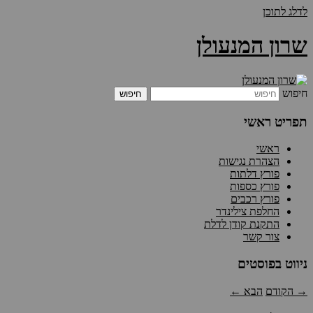
לדלג לתוכן
שרון המנעולן
חיפוש
תפריט ראשי
ראשי
הצהרת נגישות
פורץ דלתות
פורץ כספות
פורץ רכבים
החלפת צילינדר
התקנת קודן לדלת
צור קשר
ניווט בפוסטים
→
הקודם
הבא
←