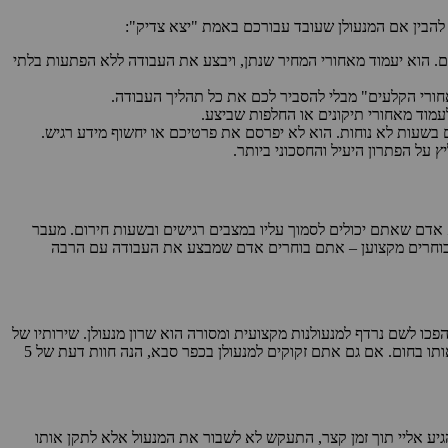
 להבין אם המנעולן שעובד עבורכם באמת "יצא צדיק":
ים. הוא יעמוד מאחורי המחיר שנתן, ויבצע את העבודה ללא הפתעות בלתי
אחורי הקלעים" מבלי להסביר לכם את כל תהליך העבודה.
לעמוד מאחורי תיקונים או החלפות שביצע.
ם בשעות לא נוחות. הוא לא יפרסם את פרטיכם או יחשוף מידע רגיש.
 על הפתרון היעיל והחסכוני ביותר.
א אדם שאתם יכולים לסמוך עליו במצבים רגישים ובשעות חירום. מעבר
רק בוחרים מקצוען – אתם בוחרים אדם שמבצע את העבודה עם הרבה
ו לשם נרדף למנעולנות מקצועית ומסורה הוא שרון מנעולן. שירותיו של
שרון הם הרבה יותר מסתם תיקון מנעולים – מדובר בשירות מהיר, מקצועי, עם יחס אישי והוגן, מה שמוביל לכך שלקוחות רבים ממליצים עליו ומציינים אותו בחום. אם גם אתם זקוקים למנעולן בכפר סבא, הנה חוות דעת של 5
יע אליי תוך זמן קצר, התעקש לא לשבור את המנעול אלא לתקן אותו