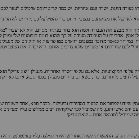
בצורה הוגנת, ישרה ועם אחריות. יש כמה קריטריונים שיכולים לעזור לכם
הוא לא ינצל את מצוקתכם במצבי חירום כדי להטיל עליכם מחירים לא הגיוני
 איך הוא מבצע את העבודה ולמה הוא בחר בפתרון מסוים. הוא לא יעבוד "מ
ולן אמין. אחריות על העבודה מעידה על כך שהוא בוטח במיומנות שלו ומוכן 
וח, במיוחד כאשר מדובר במצבים רגישים כמו פריצות או תיקונים של מנעולי
חוף" לכם שירותים או מוצרים שלא צריכים אותם. הוא יבדוק את המצב וימליץ
 על פי המקצועיות, אלא גם על פי יושרה ואחריות. מנעולן "יצא צדיק" הו
להפעיל לחצים מיותרים. זכור, כשאתם בוחרים מנעולן בכפר סבא, אתם לא 
ין שיידע לפתור את הבעיה במהירות וביעילות. בכפר סבא, אחד השמות שהפכ
מה שמוביל לתוצאה אחת – יצאת צדיק!
ן שהיה תקוע. התקשרתי לשרון אחרי שראיתי המלצה עליו באינטרנט. הוא הג