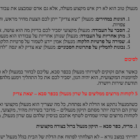
מנעולן טוב הוא לא רק איש מקצוע מעולה, אלא גם אדם שמבצע את עבודתו 
הגינות במחירים
: מנעולן "יצא צדיק" ייתן לכם הצעת מחיר מראש, ו
צפויות.
הסבר על העבודה
: מנעולן מקצועי יסביר לכם בדיוק מה הוא עושה,
מתן אחריות על העבודה
: מנעולן שנותן אחריות על עבודתו הוא מנע
שמירה על פרטיות הלקוח
: מנעולן אמין יידע לשמור על פרטיות הלק
נכונות להמליץ על פתרונות חסכוניים
: מנעולן יצא צדיק לא ינסה "לד
לסיכום
כאשר אתם זקוקים לשירותי מנעולן בכפר סבא, עליכם לבחור במנעולן לא רק
למיומנות המקצועית, הוא יהיה הגון, יסביר לכם את כל התהליך וימנע מ
תודעת שירות ויושרה.
5 לקוחות מרוצים ממליצים על שרון מנעולן בכפר סבא – יצאת צדיק
כשהמנעול נתקע או הדלת לא נפתחת, כל מה שצריך הוא מנעולן מקצועי ואמ
לקוחות מרוצים שהיו שמחים לשתף אתכם בניסיון שלהם עם שרון מנעולן, 
1.
מריה, כפר סבא – תיקון מנעול ברזל בצורה מקצועית
“הייתי במצב נורא – לא הצלחתי לפתוח את הדלת של הבית בגלל מנעול יש