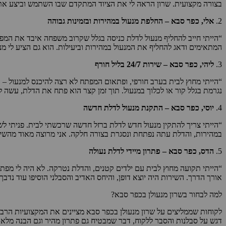
בצורה מקצועית. שרון הראה לי את הציוד המתקדם שבו השתמש וביצע את העב
2.
אלי, כפר סבא – החלפת מנעול במהירות ובזמינות גבוהה
“הייתי חייב להחליף מנעול לדלת כניסה בגלל שקרוב משפחה איבד את המפתח
המתאימים ודאג להחליף את המנעול במהירות וביעילות. הוא גם הציע לי מנע
3.
ליהי, כפר סבא – שירות 24/7 בליל חורף
נגרמת בגלל קור או לכלוך במנעול. תוך זמן קצר הוא פתח את הדלת, עשה ל
4.
יוסי, כפר סבא – התקנת מנעול לדלת חדשה
“הייתי צריך להתקין מנעול חדש לדלת ברזל חדשה שרכשתי לבית. פניתי לשר
במהירות, והדלת עתה נפתחת ונסגרת בצורה חלקה. אני מרוצה מאוד מהשירות
5.
הדס, כפר סבא – פתרון מיידי לדלת נעולה
אורך הדרך. השירות היה יוצא דופן, והיחס האדיב והסבלני הוסיפו עוד נדבך
למה לבחור בשרון מנעולן בכפר סבא?
לקוחות שממליצים על שרון מנעולן בכפר סבא מציינים את המקצועיות הרבה
דגש על סבלנות והסבר ללקוח, דבר שמבטיח גם פתרון מהיר וגם הבנה מלאה 