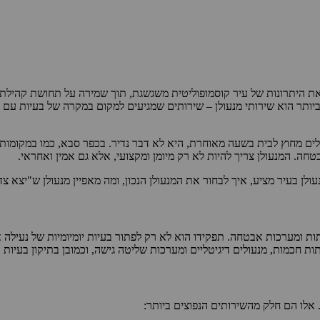
 היתרונות של עיר קוסמופוליטית משגשגת, תוך שמירה על תחושת קהילתיות 
יותר הוא שירותי מנעולן – שירותים שמגיעים למקום במקרה של בעיות עם 
ים מחוץ לבית בשעה מאוחרת, היא לא דבר נדיר. בכפר סבא, כמו במקומות א
ה. המנעולן צריך להיות לא רק מיומן ומקצועי, אלא גם אמין ואחראי.
ן בעיר מציע, איך לבחור את המנעולן הנכון, ומה מאפיין מנעולן ש"יצא צד
ת ומערכות אבטחה. תפקידו הוא לא רק לפתור בעיות יומיומיות של נעילה א
 חכמות, מנעולים דיגיטליים ומערכות שליטה גישה, וכמובן בתיקון בעיות 
 אלו הם חלק מהשירותים הנפוצים ביותר: