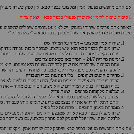
אם אתם מחפשים מנעולן אמין ומקצועי בכפר סבא, אין ספק ששרון מנעול
5 סיבות טובות להזמין את שרון מנעולן בכפר סבא – יצאת צדיק
סיבות טובות מדוע להזמין את שרון מנעולן בכפר סבא – "יצאת צדיק":
שירות אמין ומקצועי – תמיד על המילה שלו
שרון מנעולן בכפר סבא הוא איש מקצוע שמוכר בזכות עבודה מדויקת
עבודה נקייה ומסודרת. תוכלו להיות בטוחים שהבעיה שלכם תיפתר ב
זמינות מיידית 24/7 – תמיד כאן כשאתם צריכים
להגיע ולהעניק לכם מענה מיידי לכל מצב, כך שתהיו רגועים ותחושו 
מחירים הוגנים ושקופים – בלי הפתעות בסוף העבודה
הרבה פעמים כשאנשים מזמינים מנעולן, הם נתקלים בעלויות לא צפ
בסוף העבודה. בנוסף, המחירים שהוא מציע הם הוגנים מאוד – את ה
המלצות מלקוחות מרוצים – יצאת צדיק
המוניטין של שרון מנעולן בכפר סבא הולך לפניו. הוא זכה להמלצות
ואתם תוכלו להרגיש את זה בעצמכם ברגע שתזמינו אותו לעבודה. כל
מומחיות במגוון תחומים – פתרונות לכל בעיה
שרון מנעולן בכפר סבא לא רק שמבצע תיקונים והחלפות מנעולים בס
פלדלת ישנה, שרון יוכל להעניק לכם פתרון מקצועי, גם כשמדובר בטכנ
אם אתם מחפשים מנעולן בכפר סבא שיספק לכם שירות אמין, מקצועי וזמין ב
– בחרו בשרון מנעולן "יצאת צדיק" ותהנו מפתרון מהיר ואיכותי בכל מצב.