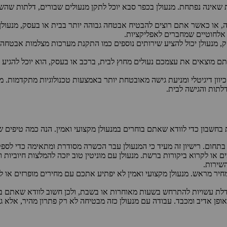
ת שאינה נפתחת. מנעולן בכפר סבא יוכל לתקן מנעולים שבורים, דלתות שהש
, או כאשר אתם רוצים להבטיח אבטחה גבוהה יותר בבית או בעסק, מנעולן יו
אלחוטיים שמחברים לאפליקציות.
 מנעולן יכול להציע שירותים נוספים כמו התקנת מערכות מצלמות אבטחה,
תם מוצאים את עצמכם נעולים מחוץ לבית, ברכב או בעסק, הוא יוכל להגיע תו
יוון דיגיטלי ומניעת גישה מאובטחת יותר באמצעות טכנולוגיות מתקדמות. מ
לתות והגישה לבית.
חשבון כדי לוודא שאתם בוחרים במנעולן מקצועי ואמין. הנה כמה טיפים שיע
 בתחום. רישיון זה מעיד כי המנעולן עבר הכשרה מסודרת ומתאימה כדי לספק
ם או לקרוא ביקורות ברשת. מנעולן עם מוניטין טוב יזכה להמלצות חיוביו
השירות.
חיר מראש. מנעולן מקצועי ואמין לא יפתיע אתכם עם מחירים מופרזים או 
אופן אדיב ומכבד. עבודה עם מנעולן כזה מבטיחה לא רק פתרון מהיר, אלא גם