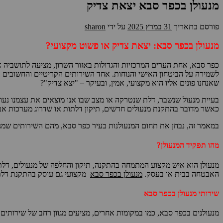
מנעולן בכפר סבא יצאת צדיק
פורסם בתאריך
31 במרץ 2025
על ידי
sharon
מנעולן בכפר סבא: יצאת צדיק או פשוט מקצועי?
כפר סבא, אחת הערים המרכזיות והגדולות באזור השרון, מציעה לתושביה את
לשמירה על הביטחון האישי והנוחות. אחד השירותים הקריטיים והחשובים ב
שאנחנו פונים אליו הוא מקצועי, אמין, ובעיקר – "יצא צדיק"?
בעיית מנעול שנשבר, דלת שנטרקה או מצב שבו אנו מוצאים את עצמנו נעול
כאשר מדובר בהתקנת מנעולים חדשים, תיקון דלתות או שדרוג מערכות אבטח
במאמר זה, נבחן את תחום המנעולנות בעיר כפר סבא, מהם השירותים שמנעול
מהו תפקיד המנעולן?
מנעולן הוא איש מקצוע המתמחה בהתקנה, תיקון והחלפה של מנעולים, דלתו
האבטחה בבית או בעסק.
מנעולן בכפר סבא
מקצועי גם עוסק בהתקנת דלתות
שירותי מנעולן בכפר סבא
מנעולנים בכפר סבא, כמו במקומות אחרים, מציעים מגוון רחב של שירותים.