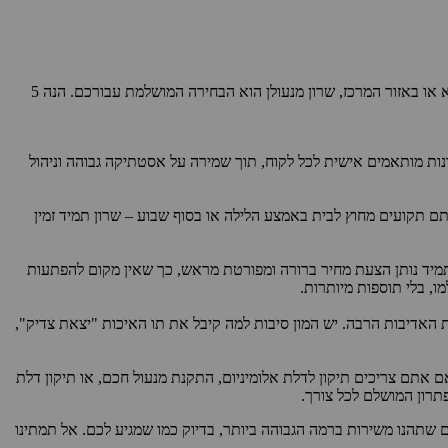
כאשר אתם צריכים שירותי מנעולן, יש לא מעט גורמים שיכולים להשפיע על הבחירה שלכם – מקצועיות, אמינות, זמינות ועוד. אם אתם גרים בכפר סבא או באזור המרכז, שרון מנעולן הוא הבחירה המושלמת עבורכם. הנה 5
נות מותאמים אישית לכל לקוח, תוך שמירה על אסטתיקה גבוהה וניהול
ירותי מנעולנות 24 שעות ביממה, 7 ימים בשבוע. אין צורך לדאוג אם אתם תקועים מחוץ לבית באמצע הלילה או בסוף שבוע – שרון תמיד זמין
 תמיד נותן הצעת מחיר ברורה ומפורטת מראש, כך שאין מקום להפתעות
, בלי תוספות מיותרות.
ת האדיבות הרבה. יש המון סיבות למה קיבל את תו האיכות "יצאת צדיק",
 אתם צריכים תיקון לדלת אלומיניום, התקנת מנעול חכם, או תיקון דלת
פתרון המושלם לכל צורך.
ם שתהנו משירות ברמה הגבוהה ביותר, בדיוק כמו שמגיע לכם. אל תמתינו