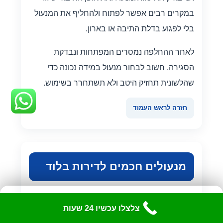
במקרים רבים אפשר לפתוח ולהחליף את המנעול
בלי לפגוע בדלת התיבה או בארון.
לאחר ההחלפה נמסרים המפתחות ונבדקת
הסגירה. חשוב לבחור מנעול במידה נכונה כדי
שהלשונית תחזיק היטב ולא תשתחרר בשימוש.
חזרה לראש העמוד
מנעולים חכמים לדירות בלוד
מנעול חכם מאפשר כניסה באמצעות קוד, טביעת
כלי נגישות
✕
צלצלו עכשיו 24 שעות
התאם את האתר לצרכיך
אצבע, תג או אפליקציה. הוא יכול להתאים