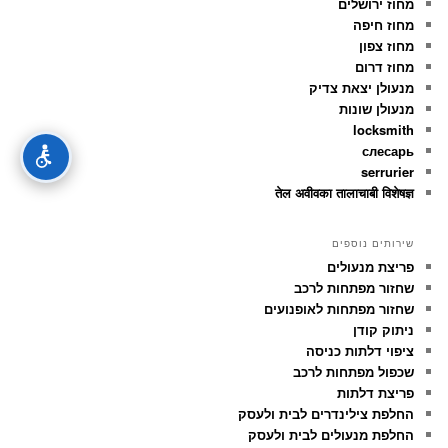
מחוז ירושלים
מחוז חיפה
מחוז צפון
מחוז דרום
מנעולן יצאת צדיק
מנעולן שונות
locksmith
слесарь
serrurier
तेल अवीवका तालाचाबी विशेषज्ञ
שירותים נוספים
פריצת מנעולים
שחזור מפתחות לרכב
שחזור מפתחות לאופנועים
ניתוק קודן
ציפוי דלתות כניסה
שכפול מפתחות לרכב
פריצת דלתות
החלפת צילינדרים לבית ולעסק
החלפת מנעולים לבית ולעסק