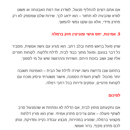
אם אתם רוצים להחליף מנעול, לשדרג את רמת האבטחה או פשוט
לוודא שהבעיה לא תחזור – הוא ידאג לכך. שירות שלם שמספק לא רק
פתרון מיידי, אלא גם שקט נפשי להמשך.
5. אמינות, יחס אישי ומוניטין חזק ברמלה
שרון פועל בראש פתוח ובלב רחב. הוא מגיע עם גישה אנושית, מסביר
כל דבר בנועם, ופועל מתוך כבוד לבית, לדלת וללקוח. לקוחות חוזרים
אליו שוב ושוב בזכות היחס, השירות וההרגשה שיש על מי לסמוך.
בתחום שבו נדרשת גישה ישירה לדלת של הבית – האמינות חשובה
יותר מהכול. לשרון תעודת הסמכה, אישור משטרתי וניסיון מוכח עם
לקוחות פרטיים, עסקים ודירות בכל רחבי רמלה.
לסיכום
אם נתקעתם מחוץ לבית, אם הדלת לא נפתחת או שהמנעול סרב
לשתף פעולה – אתם צריכים פתרון אמיתי. שרון הוא פורץ דלתות
מקצועי ברמלה, שמגיע במהירות, מבצע עבודה נקייה ומדויקת, ונותן
לכם פתרון מקיף, ברור ואנושי.