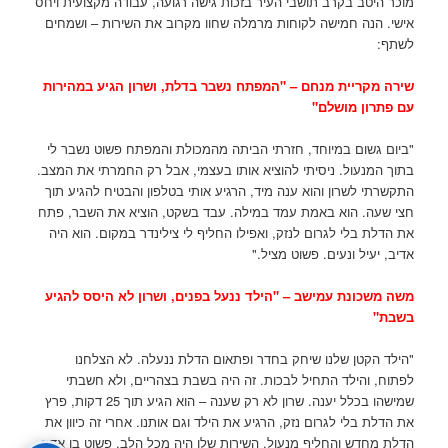
מוכר היטב בקרב תושבי העיר בזכות גישה רגועה, עבודה מקצועית ויחס
אישי. הנה חמישה לקוחות מרמלה שחוו מקרוב את השירות – ושמחים
לשתף:
שירה מקריית מנחם – "המפתח נשבר בדלת, ושרון הגיע במהירות
עם פתרון מושלם"
"ביום גשום במיוחד, חזרתי הביתה מהמכולת והמפתח פשוט נשבר לי
בתוך המנעול. ניסיתי להוציא אותו בעצמי, אבל רק החמרתי את המצב.
התקשרתי לשרון והוא ענה מיד, הרגיע אותי בטלפון והבטיח להגיע תוך
חצי שעה. הוא באמת עמד במילה. עבד בשקט, הוציא את השבר, פתח
את הדלת בלי לגרום לנזק, ואפילו החליף לי צילינדר במקום. הוא היה
אדיב, יעיל ונעים. פשוט מציל."
משה משכונת עמישב – "הילד ננעל בפנים, ושרון לא היסס להגיע
בשבת"
"הילד הקטן שלנו שיחק בחדר ופתאום הדלת ננעלה. לא הצלחנו
לפתוח, והילד התחיל לבכות. זה היה בשבת בצהריים, ולא חשבתי
שמישהו בכלל יענה. שרון לא רק שענה – הוא הגיע תוך 25 דקות, פרץ
את הדלת בלי לגרום נזק, הרגיע את הילד וגם אותנו. אחרי זה כיוון את
הדלת מחדש והחליף מנעול. השירות שלו היה מכל הלב. פשוט בן אדם