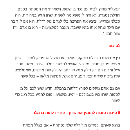
"ננעלתי מחוץ לבית עם נכד בן שלוש. השארתי את המפתח בפנים,
והדלת נסגרה. לא היה לי מושג מה לעשות. שרון הגיע במהירות, היה
סבלני ומרגיע, וביצע את הפריצה בלי לגרום נזק לדלת. הוא אפילו דיבר
עם הילד וצחק איתו בזמן שעבד. מעבר למקצועיות – הוא בן אדם. וזה
שווה המון."
לסיכום
בין אם מדובר בדלת טרוקה, נעולה, או מנעול שהפסיק לעבוד – שרון
מעניק פתרון מהיר, מקצועי ואנושי לתושבי רמלה. שירה, משה, נופר,
אייל ומרים הם רק חלק ממעגל רחב של לקוחות מרוצים, שממליצים
עליו בזכות שירות יוצא דופן, יחס אישי, וזמינות מלאה – בכל שעה.
אם גם אתם נזקקים לפורץ דלתות ברמלה, תדעו שיש לכם על מי
לסמוך. שרון כאן בשבילכם – זמין, מקצועי, ומוכן להגיע בכל רגע כדי
לעזור.
5 סיבות טובות להזמין את שרון – פורץ דלתות ברמלה
ברגע שאתם עומדים מול דלת שלא נפתחת – אם בגלל מפתח