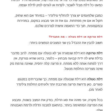
כמעט כל דלת מבלי לשבור, לקדוח או לגרום לנזק לדלת עצמה.
כמובן שלפעמים יש צורך להחליף צילינדר – במיוחד אם הוא שחוק,
תקול או אם אין מפתחות. גם את זה אני מבצע במקום, במהירות
ובמקצועיות, תוך כדי התאמה אישית לצרכים שלכם.
דלת טרוקה או דלת נעולה – מה ההבדל?
חשוב להבין את ההבדל בין שני המצבים הנפוצים ביותר:
דלת טרוקה
היא דלת שנסגרה אך לא ננעלה עם מפתח. לרוב מדובר
בדלת שיש לה ידית קבועה מבחוץ – כלומר, ברגע שהיא נטרקת, אין
דרך לפתוח אותה ללא מפתח. זו פריצה קלה יחסית, שאינה גורמת נזק
ואינה מצריכה החלפת מנעול.
דלת נעולה
היא דלת שננעלה עם מפתח, כך שהבריחים במנגנון
סגורים. כאן נדרשת פריצה מורכבת יותר ולעיתים החלפת צילינדר
לאחר מכן.
בכל מקרה, אני מזהה את סוג הדלת, בודק את המצב בשטח, ומבצע
את הפריצה המתאימה ביותר, בהתאם למבנה הדלת ולרמת האבטחה
שלה.