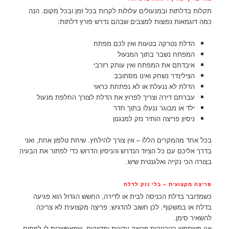
תקלות בדלתות ובמנעולים עלולות לקרות בכל זמן ובכל מקום. הנה
כמה דוגמאות נפוצות למצבים שבהם נדרש פורץ דלתות:
הדלת נטרקה בטעות ואין לכם מפתח
המפתח נשבר בתוך המנעול
איבדתם את המפתח ואין עותק רזרבי
הצילינדר נשחק ואינו מסתובב
הדלת לא ננעלת או לא נפתחת כראוי
עברתם דירה וצריך לפרוץ את הדלת לצורך החלפת מנעול
ילד או מבוגר ננעלו בתוך חדר
ניסיון פריצה הותיר נזק למנגנון
בכל אחד מהמקרים הללו – אין צורך להילחץ. שיחת טלפון אחת, ואני
בדרך אליכם עם כל הציוד הנדרש והניסיון הדרוש כדי לפתור את הבעיה
בצורה הכי נקייה ואלגנטית שיש.
פריצה מקצועית – בלי נזק לדלת
כשמדובר בדלת הכניסה לבית או לדירה, החשש הגדול הוא פגיעה
בדלת או במשקוף. לכן חשוב להדגיש: פריצה מקצועית לא צריכה
להשאיר סימן.
אני משתמש בטכניקות פריצה עדינות ומדויקות, שמאפשרות לי לפתוח