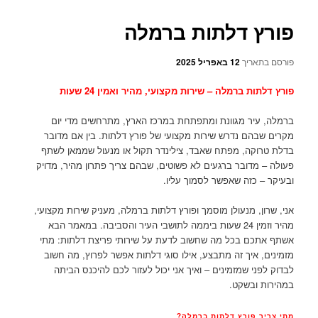
פורץ דלתות ברמלה
פורסם בתאריך
12 באפריל 2025
פורץ דלתות ברמלה – שירות מקצועי, מהיר ואמין 24 שעות
ברמלה, עיר מגוונת ומתפתחת במרכז הארץ, מתרחשים מדי יום
מקרים שבהם נדרש שירות מקצועי של פורץ דלתות. בין אם מדובר
בדלת טרוקה, מפתח שאבד, צילינדר תקול או מנעול שממאן לשתף
פעולה – מדובר ברגעים לא פשוטים, שבהם צריך פתרון מהיר, מדויק
ובעיקר – כזה שאפשר לסמוך עליו.
אני, שרון, מנעולן מוסמך ופורץ דלתות ברמלה, מעניק שירות מקצועי,
מהיר וזמין 24 שעות ביממה לתושבי העיר והסביבה. במאמר הבא
אשתף אתכם בכל מה שחשוב לדעת על שירותי פריצת דלתות: מתי
מזמינים, איך זה מתבצע, אילו סוגי דלתות אפשר לפרוץ, מה חשוב
לבדוק לפני שמזמינים – ואיך אני יכול לעזור לכם להיכנס הביתה
במהירות ובשקט.
מתי צריך פורץ דלתות ברמלה?