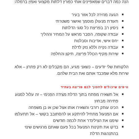
הנה כמה דברים שמאפיינים אותי כפורץ דלתות מקצועי ואמין ברמלה:
הגעה מהירה לכל אזור בעיר
תעודת מנעולן מוסמך ואישור משטרתי
ניסיון רב בפריצת כל סוגי הדלתות
עבודה שקופה, הסבר מראש על המחיר וההליך
יחס אישי, אדיבות וסבלנות
עבודה נקייה וללא נזק לדלת
שירות מקיף הכולל פריצה, תיקון והחלפה
הלקוחות שלי יודעים – כשאני מגיע, הם מקבלים לא רק פתרון – אלא
שירות מלא שמכבד אותם ואת הבית שלהם.
טיפים שיכולים לחסוך לכם פריצה בעתיד
אל תשאירו מפתח בתוך הדלת מצידה הפנימי – זה עלול למנוע
פתיחה מבחוץ
הכינו עותק רזרבי והשאירו אותו אצל שכן או בן משפחה
אם המנעול מתחיל להיתקע או להסתובב בקושי – אל תתעלמו
שימנו את הצילינדר אחת לכמה חודשים
בדקו את תקינות המנעול בכל פעם שאתם מרגישים שינוי
בהתנהגות הדלת