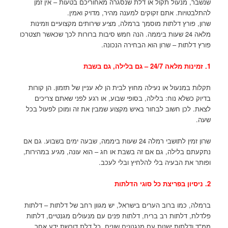
שנשבר, מנעול תקול או דלת שנסגרה מאחוריכם בטעות – אין זמן
להתלבטויות. אתם זקוקים למענה מהיר, מדויק ואמין.
שרון, פורץ דלתות מוסמך ברמלה, מציע שירותים מקצועיים וזמינות
מלאה 24 שעות ביממה. הנה חמש סיבות ברורות לכך שכאשר תצטרכו
פורץ דלתות – שרון הוא הבחירה הנכונה.
1. זמינות מלאה 24/7 – גם בלילה, גם בשבת
תקלות במנעול או נעילה מחוץ לבית הן לא עניין של תזמון. הן קורות
בדיוק כשלא נוח: בלילה, בסופי שבוע, או רגע לפני שאתם צריכים
לצאת. לכן חשוב לבחור באיש מקצוע שמבין את זה ומוכן לפעול בכל
שעה.
שרון זמין לתושבי רמלה 24 שעות ביממה, שבעה ימים בשבוע. גם אם
נתקעתם בלילה, גם אם זה בשבת או חג – הוא עונה, מגיע במהירות,
ופותר את הבעיה בלי להלחיץ ובלי לעכב.
2. ניסיון בפריצת כל סוגי הדלתות
ברמלה, כמו ברוב הערים בישראל, יש מגוון רחב של דלתות – דלתות
פלדלת, דלתות רב בריח, דלתות פנים עם מנעולים מגנטיים, דלתות
ממ"ד ודלתות ישנות עם מנגנונים שונים. כל דלת דורשת ידע אחר,