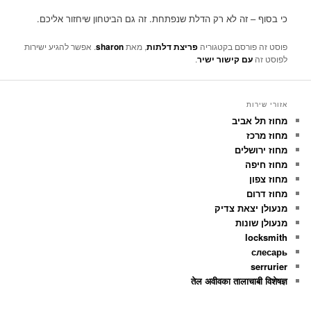
כי בסוף – זה לא רק הדלת שנפתחת. זה גם הביטחון שיחזור אליכם.
פוסט זה פורסם בקטגוריה
פריצת דלתות
, מאת
sharon
. אפשר להגיע ישירות
לפוסט זה
עם קישור ישיר
.
אזורי שירות
מחוז תל אביב
מחוז מרכז
מחוז ירושלים
מחוז חיפה
מחוז צפון
מחוז דרום
מנעולן יצאת צדיק
מנעולן שונות
locksmith
слесарь
serrurier
तेल अवीवका तालाचाबी विशेषज्ञ