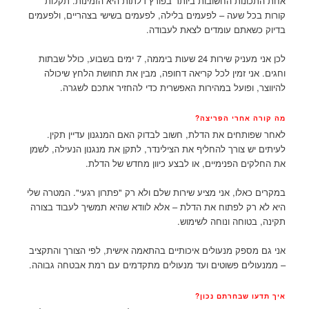
אחת התכונות החשובות ביותר בפורץ דלתות היא הזמינות. תקלות
קורות בכל שעה – לפעמים בלילה, לפעמים בשישי בצהריים, ולפעמים
בדיוק כשאתם עומדים לצאת לעבודה.
לכן אני מעניק שירות 24 שעות ביממה, 7 ימים בשבוע, כולל שבתות
וחגים. אני זמין לכל קריאה דחופה, מבין את תחושת הלחץ שיכולה
להיווצר, ופועל במהירות האפשרית כדי להחזיר אתכם לשגרה.
מה קורה אחרי הפריצה?
לאחר שפותחים את הדלת, חשוב לבדוק האם המנגנון עדיין תקין.
לעיתים יש צורך להחליף את הצילינדר, לתקן את מנגנון הנעילה, לשמן
את החלקים הפנימיים, או לבצע כיוון מחדש של הדלת.
במקרים כאלו, אני מציע שירות שלם ולא רק "פתרון רגעי". המטרה שלי
היא לא רק לפתוח את הדלת – אלא לוודא שהיא תמשיך לעבוד בצורה
תקינה, בטוחה ונוחה לשימוש.
אני גם מספק מנעולים איכותיים בהתאמה אישית, לפי הצורך והתקציב
– ממנעולים פשוטים ועד מנעולים מתקדמים עם רמת אבטחה גבוהה.
איך תדעו שבחרתם נכון?