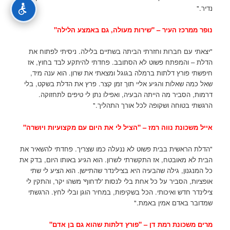
נדיר."
נופר ממרכז העיר – "שירות מעולה, גם באמצע הלילה"
"יצאתי עם חברות וחזרתי הביתה בשתיים בלילה. ניסיתי לפתוח את
הדלת – והמפתח פשוט לא הסתובב. פחדתי להיתקע לבד בחוץ, אז
חיפשתי פורץ דלתות ברמלה בגוגל ומצאתי את שרון. הוא ענה מיד,
שאל כמה שאלות והגיע אליי תוך זמן קצר. פרץ את הדלת בשקט, בלי
דרמות, הסביר מה הייתה הבעיה, ואפילו נתן לי טיפים לתחזוקה.
הרגשתי בטוחה ושקופה לכל אורך התהליך."
אייל משכונת נווה רמז – "הציל לי את היום עם מקצועיות ויושרה"
"הדלת הראשית בבית פשוט לא ננעלה כמו שצריך. פחדתי להשאיר את
הבית לא מאובטח, אז התקשרתי לשרון. הוא הגיע באותו היום, בדק את
כל המנגנון, גילה שהבעיה היא בצילינדר שהתיישן. הוא הציע לי שתי
אופציות, הסביר על כל אחת בלי לנסות 'לדחוף' משהו יקר, והתקין לי
צילינדר חדש ואיכותי. הכל בשקיפות, במחיר הוגן ובלי לחץ. הרגשתי
שמדובר באדם אמין באמת."
מרים משכונת רמת דן – "פורץ דלתות שהוא גם בן אדם"