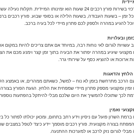
יידית
היתרון המרכזי בשירות פורץ רכבים 24 שעות הוא זמינותו המיידית. תקלות נעילה ע
 זמן – בשעות העבודה, בשעות הלילה או בסופי שבוע. פורץ רכבים ברמ
יוכל להגיע במהרה ולספק לכם פתרון מיידי לכל בעיה ברכב.
זמן ובעלויות
 עשויות לגרום לאי נוחות רבה, במיוחד אם אתם צריכים להיות במקום א
 מקצועי שיגיע במהרה יפתור את הבעיה בתוך זמן קצר וימנע מכם את הצ
 ארוכות או להוציא כסף על שירותי גרר.
לחץ והדאגות
 הרכב מתרחשת בזמן לא נוח – למשל, כשאתם ממהרים, או באמצע הלי
 זמין ומקצועי מספק פתרון מיידי שמפחית את הלחץ. הגעת הפורץ בצורה
מת לכך שתוכלו להמשיך את היום שלכם מבלי להיתקל בהפתעות נוספות
צועי ואמין
ברמת השרון פועל עם ניסיון וידע רחב בתחום, ומכאן יכולתו לפתור כל ב
המפתח בצורה מקצועית. פורץ רכבים מוסמך יידע כיצד לטפל במצבים שונ
מבלי לגרום נזק לרכב או למערכות ההתנעה.