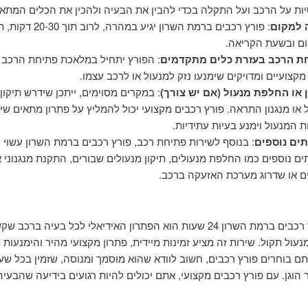
ות על הרכב ועל התקלה בכדי להבין את הבעיה ולהכין את הכלים המתאי
 למקום
: פורץ רכבים ברמת השרון יגיע במהרה, לרוב תוך
ם ובשעת הקריאה.
ת הרכב בעזרת כלים מתקדמים
: הפורץ יתחיל במלאכת פתיחת הרכב
מקצועיים ומדויקים שימנעו נזק למנעול או לרכב עצמו.
 או החלפת מנעול (אם יש צורך)
: במקרים מסוימים, ייתכן שידרש תיקון
 או מנגנון התראה. פורץ רכבים מקצועי יכול להמליץ על פתרון מתאים ש
 המנעול וימנע בעיות עתידיות.
תים נוספים
: בנוסף לשירות פתיחת רכב, פורץ רכבים ברמת השרון עשוי 
ים נוספים כמו החלפת מנעולים, תיקון מנעולים שבורים, התקנת מנגנוני
 או שדרוג מערכת האזעקה ברכב.
שירות פורץ רכבים ברמת השרון 24 שעות הוא הפתרון האידיאלי לכל בעיה ברכב
נעול תקול. שירות זה מציע זמינות מיידית, פתרון מקצועי מהיר והימנעות 
ם בוחרים פורץ רכבים, חשוב לוודא שהוא מוסמך ומנוסה, שזמין בכל שעה
 הוגן. עם פורץ רכבים מקצועי, אתם יכולים להיות רגועים בידיעה שהבעי