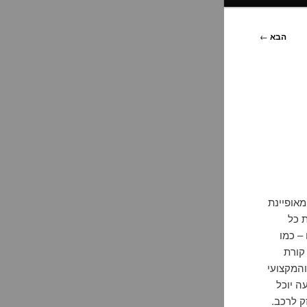
הבא
←
אופיינת
ת כל
– כמו
קורת
והמקצועי
שעה יוכל
ק לרכב.