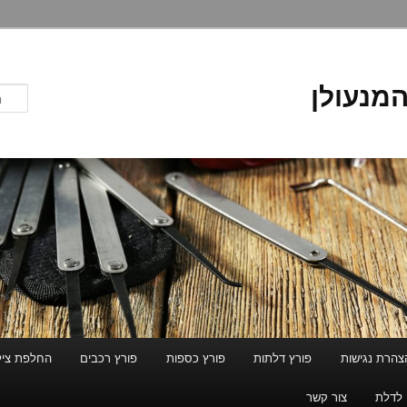
המנעולן
צהרת נגישות
פורץ דלתות
פורץ כספות
פורץ רכבים
החלפת ציל
 לדלת
צור קשר