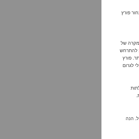
מת השרון 24 שעות, איך לבחור פורץ
במקרה של
ת להתרחש
תר. פורץ
י לגרום
תות
 24 שעות חשוב ויעיל. הנה