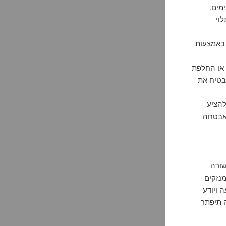
מים.
 20-30 דקות, תלוי
 באמצעות
 או החלפת
יבטיח את
להציע
 אבטחה
 שקשורה
מנזקים
 ויודע
ה תיפתר