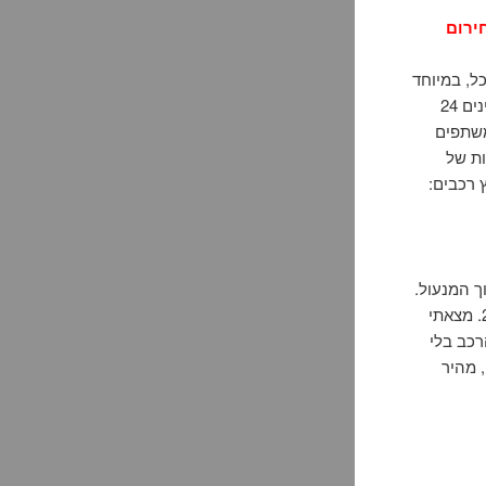
ל, במיוחד
כשאנחנו תלויים בו על מנת להמשיך ביום שלנו. ברמת השרון, שירותי פורץ רכבים זמינים 24
משתפים
ות של
ך המנעול.
לא הייתי בטוחה מה לעשות, אז חיפשתי פורץ רכבים ברמת השרון שהציע שירות 24/7. מצאתי
, פתחו את הרכב בלי
 מהיר