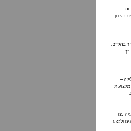
שויות
ת השרון
חר בהקדם.
ורך
לה –
 מקצועית
.
עיה עם
ים ולבצע