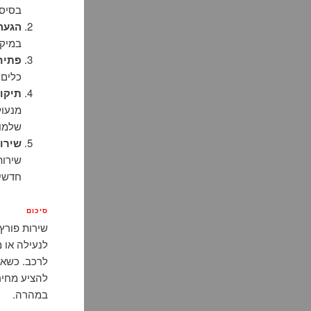
בסיסי
הגעה
במיקו
פתיח
כלים 
תיקון
מנעול
שלמות
שירו
שירות
חדשים
סיכום
לנעילה או מ
לרכב. כשאת
להציע מחיר
במהרה.