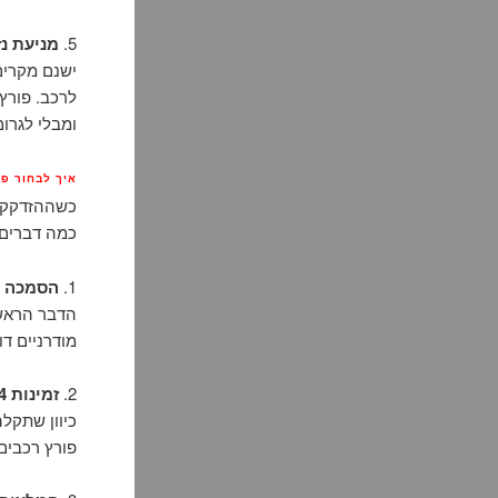
5.
מניעת נ
ישנם מקרים
לרכב. פורץ
ומבלי לגרו
איך לבחור פורץ
כשההזדקקות
כמה דברים 
1.
הסמכה ונ
הדבר הראשו
מודרניים ד
2.
זמינות 24 שעות ביממה
פורץ רכבים