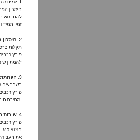
1.
זמינות מ
להתרחש בכל
זמין תמיד ו
2.
חיסכון ב
תקלות ברכב
פורץ רכבים
להמתין שעות
3.
הפחתת ה
כשהבעיה עם
פורץ רכבים
ומהירה תור
4.
שירות מק
פורץ רכבים 
המנעול או 
את העבודה 