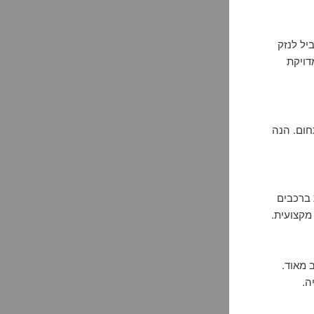
יל לנזק
דויקת
חום. הנה
 ברכבים
מקצועית.
ת פורץ רכבים 24 שעות חשוב מאוד.
ה.