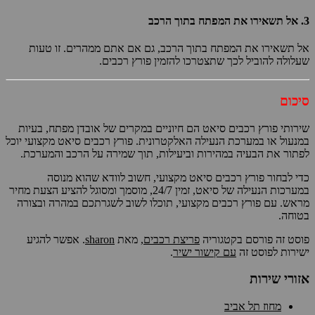
3.
אל תשאירו את המפתח בתוך הרכב
אל תשאירו את המפתח בתוך הרכב, גם אם אתם ממהרים. זו טעות
שעלולה להוביל לכך שתצטרכו להזמין פורץ רכבים.
סיכום
שירותי פורץ רכבים סיאט הם חיוניים במקרים של אובדן מפתח, בעיות
במנעול או במערכת הנעילה האלקטרונית. פורץ רכבים סיאט מקצועי יוכל
לפתור את הבעיה במהירות וביעילות, תוך שמירה על הרכב והמערכת.
כדי לבחור פורץ רכבים סיאט מקצועי, חשוב לוודא שהוא מנוסה
במערכות הנעילה של סיאט, זמין 24/7, מוסמך ומסוגל להציע הצעת מחיר
מראש. עם פורץ רכבים מקצועי, תוכלו לשוב לשגרתכם במהרה ובצורה
בטוחה.
פוסט זה פורסם בקטגוריה
פריצת רכבים
, מאת
sharon
. אפשר להגיע
ישירות לפוסט זה
עם קישור ישיר
.
אזורי שירות
מחוז תל אביב