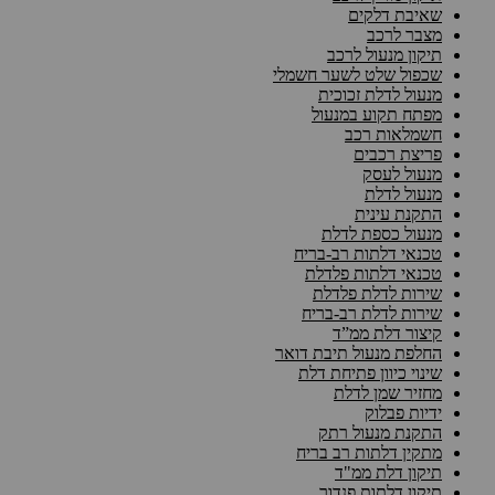
שאיבת דלקים
מצבר לרכב
תיקון מנעול לרכב
שכפול שלט לשער חשמלי
מנעול לדלת זכוכית
מפתח תקוע במנעול
חשמלאות רכב
פריצת רכבים
מנעול לעסק
מנעול לדלת
התקנת עינית
מנעול כספת לדלת
טכנאי דלתות רב-בריח
טכנאי דלתות פלדלת
שירות לדלת פלדלת
שירות לדלת רב-בריח
קיצור דלת ממ”ד
החלפת מנעול תיבת דואר
שינוי כיוון פתיחת דלת
מחזיר שמן לדלת
ידיות פבלוק
התקנת מנעול רתק
מתקין דלתות רב בריח
תיקון דלת ממ"ד
תיקון דלתות פנדור