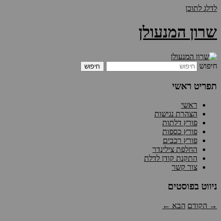
לדלג לתוכן
שרון המנעולן
חיפוש
תפריט ראשי
ראשי
הצהרת נגישות
פורץ דלתות
פורץ כספות
פורץ רכבים
החלפת צילינדר
התקנת קודן לדלת
צור קשר
ניווט בפוסטים
→
הקודם
הבא
←