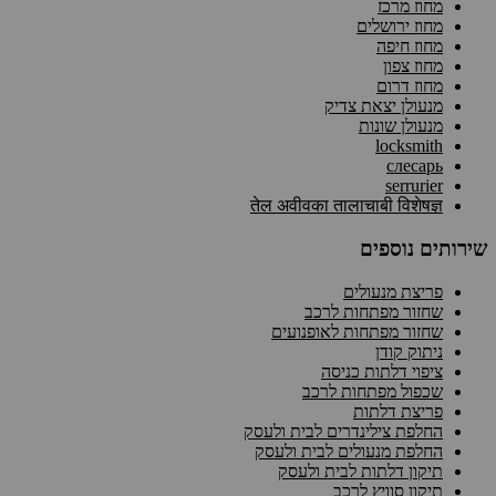
מחוז מרכז
מחוז ירושלים
מחוז חיפה
מחוז צפון
מחוז דרום
מנעולן יצאת צדיק
מנעולן שונות
locksmith
слесарь
serrurier
तेल अवीवका तालाचाबी विशेषज्ञ
שירותים נוספים
פריצת מנעולים
שחזור מפתחות לרכב
שחזור מפתחות לאופנועים
ניתוק קודן
ציפוי דלתות כניסה
שכפול מפתחות לרכב
פריצת דלתות
החלפת צילינדרים לבית ולעסק
החלפת מנעולים לבית ולעסק
תיקון דלתות לבית ולעסק
תיקון סוויץ לרכב