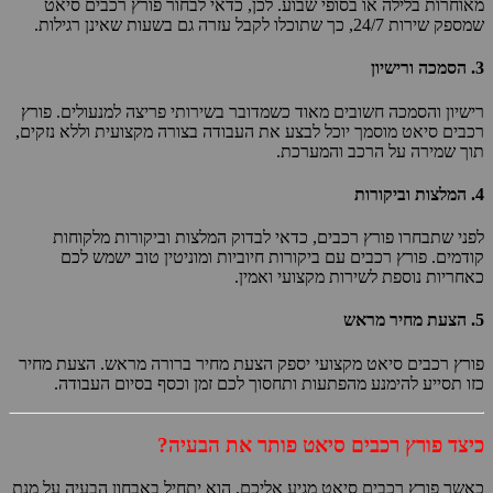
מאוחרות בלילה או בסופי שבוע. לכן, כדאי לבחור פורץ רכבים סיאט
שמספק שירות 24/7, כך שתוכלו לקבל עזרה גם בשעות שאינן רגילות.
3.
הסמכה ורישיון
רישיון והסמכה חשובים מאוד כשמדובר בשירותי פריצה למנעולים. פורץ
רכבים סיאט מוסמך יוכל לבצע את העבודה בצורה מקצועית וללא נזקים,
תוך שמירה על הרכב והמערכת.
4.
המלצות וביקורות
לפני שתבחרו פורץ רכבים, כדאי לבדוק המלצות וביקורות מלקוחות
קודמים. פורץ רכבים עם ביקורות חיוביות ומוניטין טוב ישמש לכם
כאחריות נוספת לשירות מקצועי ואמין.
5.
הצעת מחיר מראש
פורץ רכבים סיאט מקצועי יספק הצעת מחיר ברורה מראש. הצעת מחיר
כזו תסייע להימנע מהפתעות ותחסוך לכם זמן וכסף בסיום העבודה.
כיצד פורץ רכבים סיאט פותר את הבעיה?
כאשר פורץ רכבים סיאט מגיע אליכם, הוא יתחיל באבחון הבעיה על מנת