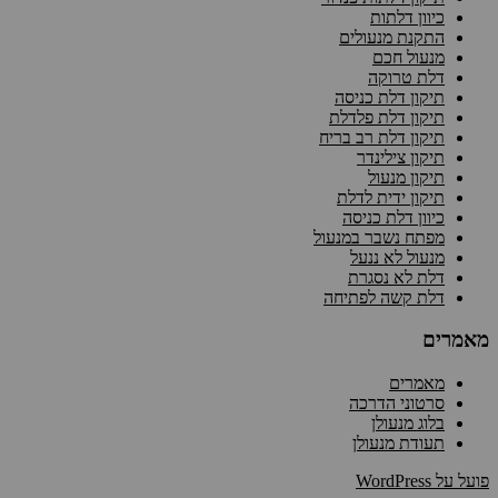
כיוון דלתות
התקנת מנעולים
מנעול חכם
דלת טרוקה
תיקון דלת כניסה
תיקון דלת פלדלת
תיקון דלת רב בריח
תיקון צילינדר
תיקון מנעול
תיקון ידית לדלת
כיוון דלת כניסה
מפתח נשבר במנעול
מנעול לא ננעל
דלת לא נסגרת
דלת קשה לפתיחה
מאמרים
מאמרים
סרטוני הדרכה
בלוג מנעולן
תעודת מנעולן
פועל על WordPress