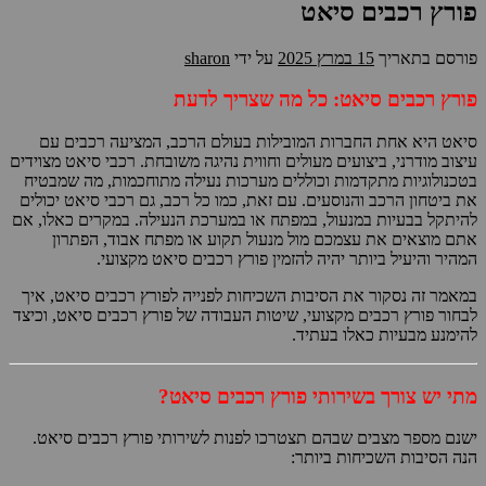
פורץ רכבים סיאט
פורסם בתאריך
15 במרץ 2025
על ידי
sharon
פורץ רכבים סיאט: כל מה שצריך לדעת
סיאט היא אחת החברות המובילות בעולם הרכב, המציעה רכבים עם
עיצוב מודרני, ביצועים מעולים וחווית נהיגה משובחת. רכבי סיאט מצוידים
בטכנולוגיות מתקדמות וכוללים מערכות נעילה מתוחכמות, מה שמבטיח
את ביטחון הרכב והנוסעים. עם זאת, כמו כל רכב, גם רכבי סיאט יכולים
להיתקל בבעיות במנעול, במפתח או במערכת הנעילה. במקרים כאלו, אם
אתם מוצאים את עצמכם מול מנעול תקוע או מפתח אבוד, הפתרון
המהיר והיעיל ביותר יהיה להזמין פורץ רכבים סיאט מקצועי.
במאמר זה נסקור את הסיבות השכיחות לפנייה לפורץ רכבים סיאט, איך
לבחור פורץ רכבים מקצועי, שיטות העבודה של פורץ רכבים סיאט, וכיצד
להימנע מבעיות כאלו בעתיד.
מתי יש צורך בשירותי פורץ רכבים סיאט?
ישנם מספר מצבים שבהם תצטרכו לפנות לשירותי פורץ רכבים סיאט.
הנה הסיבות השכיחות ביותר: