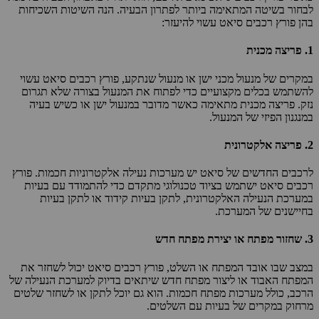
לבחור בשיטה המתאימה ביותר לפתרון הבעיה. הנה השיטות השכיחות
בהן פורץ רכבים סיאט עשוי להיעזר:
1.
פריצה מכנית
במקרים של מנעול מכני ישן או מנעול שנתקע, פורץ רכבים סיאט עשוי
להשתמש בכלים מקצועיים כדי לפתוח את המנעול בצורה שלא תגרום
נזק. פריצה מכנית מתאימה כאשר מדובר במנעול ישן או כשיש בעיה
במנגנון הפיזי של המנעול.
2.
פריצה אלקטרונית
לרכבים החדשים של סיאט יש מערכות נעילה אלקטרוניות חכמות. פורץ
רכבים סיאט ישתמש בציוד טכנולוגי מתקדם כדי להתמודד עם בעיות
במערכת הנעילה האלקטרונית, לתקן בעיות קידוד או לתקן בעיות
בחיישנים של המערכת.
3.
שחזור מפתח או יצירת מפתח חדש
במצב שבו אובד המפתח או השלט, פורץ רכבים סיאט יכול לשחזר את
המפתח האבוד או ליצור מפתח חדש שיתאים בדיוק למערכת הנעילה של
הרכב, כולל מערכות מפתח חכמות. הוא גם יוכל לתקן או לשחזר שלטים
מרחוק במקרים של בעיות עם השלטים.