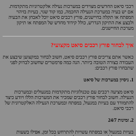
רכבי סיאט החדשים מצוידים במערכות נעילה אלקטרוניות מתקדמות.
אם יש בעיה במערכת הנעילה החכמה, כמו קוד שגוי, בעיות בזיהוי
המפתח או תקלה בחיישנים, פורץ רכבים סיאט יוכל לאבחן את הבעיה
ולבצע את התיקון הנדרש, כולל קידוד מחדש של המפתח או תיקון
מערכת החיישנים.
איך לבחור פורץ רכבים סיאט מקצועי?
כאשר אתם צריכים פורץ רכבים סיאט, חשוב לבחור במקצוען שיבצע את
העבודה בצורה הטובה ביותר. הנה כמה פרמטרים שחשוב לבדוק לפני
שתבחרו פורץ רכבים:
1.
ניסיון במערכות של סיאט
סיאט מציעה רכבים עם טכנולוגיות מתקדמות במנעולים ובמערכות
הנעילה. חשוב לבחור פורץ רכבים שמכיר את המערכות הללו ויודע כיצד
להתמודד עם בעיות במנעול, במפתח ובמערכת הנעילה האלקטרונית של
רכבי סיאט.
2.
זמינות 24/7
בעיות במנעול או במפתח עשויות להתרחש בכל זמן, אפילו בשעות