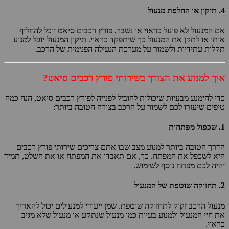
4.
תיקון או החלפת מנעול
אם המנעול לא פועל כראוי או נשבר, פורץ רכבים סיאט יוכל להחליף
אותו או לתקן את המנעול כך שיתפקד כראוי. תיקון המנעול יוכל למנוע
תקלות עתידיות ולשמור על מערכת הנעילה הפנימית של הרכב.
איך למנוע את הצורך בשירותי פורץ רכבים סיאט?
כדי להימנע מבעיות שיכולות להוביל לפנייה לפורץ רכבים סיאט, הנה כמה
טיפים שיעזרו לכם לשמור על הרכב בצורה הטובה ביותר:
1.
שכפול מפתחות
הדרך הטובה ביותר למנוע מצב שבו אתם צריכים שירותי פורץ רכבים
היא לשכפל את המפתח. כך, אם תאבדו את המפתח או את השלט, תמיד
יהיה לכם מפתח נוסף לשימוש.
2.
תחזוקה שוטפת של המנעול
מנעול הרכב זקוק לתחזוקה שוטפת. שמן ייעודי למנעולים יכול להאריך
את חיי המנעול ולמנוע בעיות כמו מנעול שנתקע או מנעול שלא מגיב
כראוי.