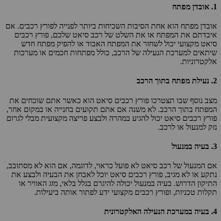
1.
אובדן מפתח
אובדן מפתח הוא אחת הסיבות השכיחות ביותר לפנייה לפורץ רכבים. אם
איבדתם את המפתח או את השלט של רכב סיאט שלכם, פורץ רכבים
סיאט מקצועי יכול לשחזר את המפתח האבוד או להפיק מפתח חדש
שיתאים למערכת הנעילה של הרכב, כולל מפתחות חכמים או מערכות
אלקטרוניות.
2.
נעילת מפתח בתוך הרכב
מצב נוסף שבו תצטרכו פורץ רכבים סיאט הוא כאשר אתם שוכחים את
המפתח בתוך הרכב. לא משנה אם אתם תקועים בחנייה או במקום אחר,
פורץ רכבים סיאט יכול להגיע במהרה ולבצע פריצה מקצועית מבלי לגרום
נזק למנעול או לרכב.
3.
בעיה במנעול
אם המנעול של רכב סיאט לא פועל כראוי, לדוגמה, אם הוא לא מסתובב,
נתקע או לא מגיב, פורץ רכבים סיאט יוכל לאבחן את הבעיה ולבצע את
התיקון הדרוש. בעיה במנעול יכולה להיגרם בגלל בלאי, מזג האוויר או
תקלות טכניות, ופורץ רכבים מקצועי ידע לפתור אותה ביעילות.
4.
בעיה במערכת הנעילה האלקטרונית