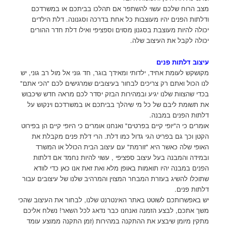
מצב הרוח שלכם עשוי להשתפר אם תהלכו בביתכם או במשרדכם
ודלתות הפנים יהיו מעוצבות כל אחת בדרכה וסגנונה. דלת הילדים
יכולה להיות מעוצבת בסגנון מסוים וספציפי ואילו דלת חדר ההורים
יכולה לקבל את העיצוב שלה.
עיצוב דלתות פנים
מקושקש לעומת אחיד, ילדותי ומאידך בוגר, חד גוני אל מול רב גוני, יש
לנו הכול ואתם רק צריכים לבחור בעיצובים שמרגישים לכם "הכי אתם"
בכדי שהצוות שלנו יגיע ובמהירות הבזק יסדר לכם מראה חדש שיכבוש
את תשומת ליבם של כל מי שיהלך בביתכם או במשרדכם וינקוש על
דלתות הפנים במבנה.
אומרים כי ה"יופי קיים בפרטים" ואנחנו אומרים כי היופי קיים הן בפירוט
הקטן וכך גם בפריט הגי גדול כמו דלת. הרי דלת פנים מקבלת את
האופי שלה כאשר היא "זורמת" עם עיצוב הבית הכולל או המשרד
ובמידה והמבנה בעל עיצוב ספציפי , עשוי להיות נחמד אם דלתות
הפנים במבנה יהיו תואמות באופן מלא ואת זאת אנו כאן כדי לוודא
שתוכלו להשיג בעזרת המבחר המצוין והמרהיב שלנו של עיצובים עבור
דלתות פנים.
יש באפשרותכם לשוטט באתר האינטרנט שלנו, לבחור את העיצוב שהכי
משך אתכם, לבצע הזמנה ואנחנו כבר נדאג לכל השאר! נשלח אליכם
מתקין מיומן שיבצע את ההתקנה במהירות (זמן התקנה ממוצע עומד