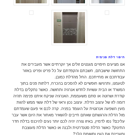
חיפוי דלת פנימית
אנו מציעים חיפויים מגנטים זולים אך יוקרתיים אשר מעבירים את
התחושה שישבתם, חשבתם והקפדתם על כל פריט ופריט באזור
עבודתכם או מחייתכם. החל מהדלת כמובן.
לטעמנו, ותרגישו חופשיים לא להסכים בהכרח, דלתות פנים בתוך
המשרד או הבית עשויות לחדש אנרגיה ותחושה. כאשר נתקלים בדלת
קודרת ושרוטה או סתם משעממת, האנרגיה שניקח איתנו פנימה תהיה
דומה לזו של עיצוב הדלת. עיצוב נכון וראוי של דלת עשוי ממש להוות
מעין השפעה אנרגטית על העומד בפניה. קרה לכם אי פעם שעמדתם
מול הדלת והרגשתם שאתם חייבים להשאיר מאחור את היום אשר עבר
עליכם? נסו לדמיין, באיזו צורה יהיה לכם יותר נעים להיכנס בדלת חדר
התינוק? כאשר הדלת סטנדרטית ולבנה או כאשר הדלת מעוצבת
ומעניינת את העין ותשומת הלב?