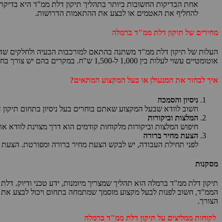
אחת הבדיקות החשובות ביותר בתהליך תיקון דלת ממ"ד היא בדיקת
להחליף את האטמים או לבצע את ההתאמות הדרושות.
מחירים של תיקון דלת ממ"ד ברמלה
אוטומטיים עשוי לעלות בין 1,000 ל-1,500 ש"ח. במקרים בהם יש צורך בחיזוק מבני לדלת או בהחלפת חלקים פנימיים, העלות עשויה להגיע גם ל-2,000 ש"ח או יותר.
איך לבחור את המנעולן או בעל המקצוע המתאים?
ניסיון והסמכה
חשוב לוודא שבעל המקצוע שאתם בוחרים בעל ניסיון בתחום תיקון ד
המלצות וביקורות
חיפוש המלצות וביקורות מלקוחות קודמים הוא דרך מצוינת לוודא את
הצעת מחיר ברורה
לפני תחילת העבודה, יש לבקש הצעת מחיר ברורה ומפורטת. הצעת ה
מסקנות
תיקון דלת ממ"ד ברמלה הוא תהליך שמצריך מיומנות, ידע טכני ודיוק. דלת
הממ"ד, חשוב לפנות לבעל מקצוע מוסמך שמתמחה בתחום ויכול לבצע את 
הצורך.
לקוחות ממליצים על תיקון דלת ממ"ד ברמלה