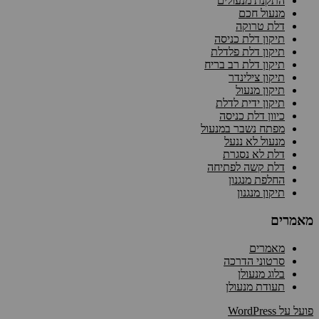
התקנת מנעולים
מנעול חכם
דלת טרוקה
תיקון דלת כניסה
תיקון דלת פלדלת
תיקון דלת רב בריח
תיקון צילינדר
תיקון מנעול
תיקון ידית לדלת
כיוון דלת כניסה
מפתח נשבר במנעול
מנעול לא ננעל
דלת לא נסגרת
דלת קשה לפתיחה
החלפת מנגנון
תיקון מנגנון
מאמרים
מאמרים
סרטוני הדרכה
בלוג מנעולן
תעודת מנעולן
פועל על WordPress