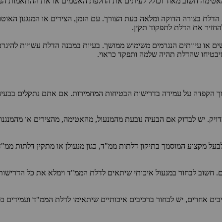
 האטימה חשוב מאוד וכולל לעיתים את החלפת האטמים או את ההתאמות הנ
הדלת בצורה הדוקה ומלאה בעת הצורך. עם הזמן, הצירים או המנגנון האוטו
 להחזיר את הדלת לתפקוד תקין.
 קשים או עיוותים הנגרמים משימוש ממושך. בעיות במבנה הדלת עשויות להי
שיבטיחו שהדלת תהיה שלמה ותפקד כראוי.
וך הקפדה על עמידה בדרישות הבטיחות המחמירות. אם אתם נתקלים בבעיה
ויק. יש לבדוק אם הבעיה נובעת מהמנעול, מהאטימה, מהצירים או מהמנגנו
לבעל מקצוע המוסמך בתיקון דלתות ממ"ד, כגון מנעולן או מתקין דלתות ממ"
. חשוב לבחור במנעול איכותי שיתאים לדלת הממ"ד וימלא את כל הדרישות ה
בים אחרים, יש לבחור ברכיבים איכותיים שיתאימו לדלת הממ"ד ועמידים בפ