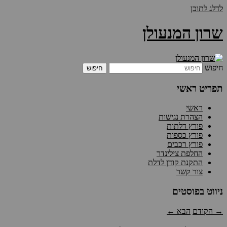
לדלג לתוכן
שרון המנעולן
חיפוש
תפריט ראשי
ראשי
הצהרת נגישות
פורץ דלתות
פורץ כספות
פורץ רכבים
החלפת צילינדר
התקנת קודן לדלת
צור קשר
ניווט בפוסטים
→
הקודם
הבא
←