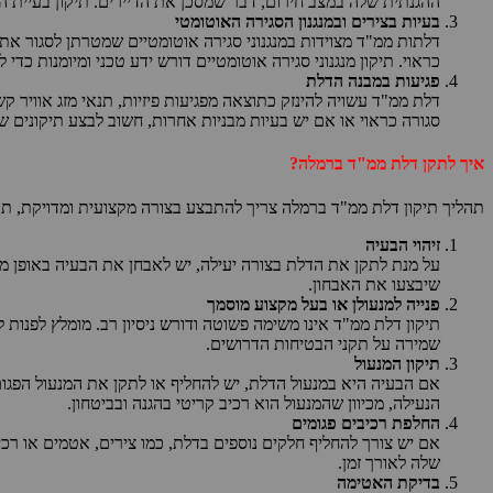
ההגנתית שלה במצב חירום, דבר שמסכן את הדיירים. תיקון בעיית
בעיות בצירים ובמנגנון הסגירה האוטומטי
דלתות ממ"ד מצוידות במנגנוני סגירה אוטומטיים שמטרתן לסגור את 
כראוי. תיקון מנגנוני סגירה אוטומטיים דורש ידע טכני ומיומנות כדי
פגיעות במבנה הדלת
דלת ממ"ד עשויה להינזק כתוצאה מפגיעות פיזיות, תנאי מזג אוויר
סגורה כראוי או אם יש בעיות מבניות אחרות, חשוב לבצע תיקונים 
איך לתקן דלת ממ"ד ברמלה?
תהליך תיקון דלת ממ"ד ברמלה צריך להתבצע בצורה מקצועית ומדויקת, ת
זיהוי הבעיה
על מנת לתקן את הדלת בצורה יעילה, יש לאבחן את הבעיה באופן מד
שיבצעו את האבחון.
פנייה למנעולן או בעל מקצוע מוסמך
תיקון דלת ממ"ד אינו משימה פשוטה ודורש ניסיון רב. מומלץ לפנות 
שמירה על תקני הבטיחות הדרושים.
תיקון המנעול
אם הבעיה היא במנעול הדלת, יש להחליף או לתקן את המנעול הפגום
הנעילה, מכיוון שהמנעול הוא רכיב קריטי בהגנה ובביטחון.
החלפת רכיבים פגומים
אם יש צורך להחליף חלקים נוספים בדלת, כמו צירים, אטמים או רכי
שלה לאורך זמן.
בדיקת האטימה