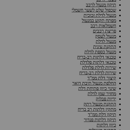
תיקון מנעול לרכב
שכפול שלט לשער חשמלי
מנעול לדלת זכוכית
מפתח תקוע במנעול
חשמלאות רכב
פריצת רכבים
מנעול לעסק
מנעול לדלת
התקנת עינית
מנעול כספת לדלת
טכנאי דלתות רב-בריח
טכנאי דלתות פלדלת
שירות לדלת פלדלת
שירות לדלת רב-בריח
קיצור דלת ממ”ד
החלפת מנעול תיבת דואר
שינוי כיוון פתיחת דלת
מחזיר שמן לדלת
ידיות פבלוק
התקנת מנעול רתק
מתקין דלתות רב בריח
תיקון דלת ממ"ד
תיקון דלתות פנדור
כיוון דלתות