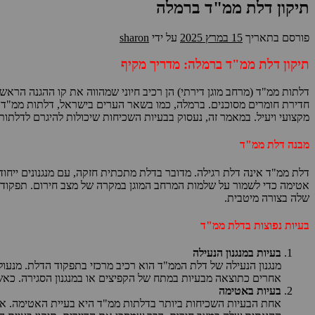
תיקון דלת ממ"ד ברמלה
פורסם בתאריך
15 במרץ 2025
על ידי
sharon
תיקון דלת ממ"ד ברמלה: מדריך מקיף
דלתות ממ"ד (מרחב מוגן דירתי) הן רכיב חיוני שמהווה את קו ההגנה הרא
חדירת חומרים מסוכנים. ברמלה, כמו בשאר הערים בישראל, דלתות ממ"ד דו
מקצועי ויעיל. במאמר זה, נעסוק בבעיות השכיחות שיכולות להיגרם לדלתות
מבנה דלת ממ"ד
דלת ממ"ד אינה דלת רגילה. מדובר בדלת מתכתית חזקה, עם מנגנונים ייחודי
אטימה כדי לשמור על שלמות המרחב המוגן במקרה של מצב חירום. תפקוד ה
שלה בצורה מיטבית.
בעיות נפוצות בדלת ממ"ד
בעיות במנגנון הנעילה
מנגנון הנעילה של דלת הממ"ד הוא רכיב מרכזי בתפקוד הדלת. מנעול
אחרים כתוצאה מבעיות במתח של הקפיצים או במנגנון הסגירה. כאשר
בעיות באטימה
אחת הבעיות השכיחות ביותר בדלתות ממ"ד היא בעיית האטימה. א