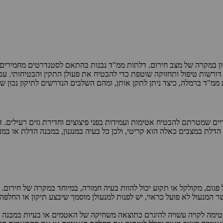
שון במקרה של מצב חירום. דלתות ממ"ד נבנות בהתאם לסטנדרטים מחמירים, 
רשות טיפול ותחזוקה שוטפת כדי להבטיח את פעולן התקין והבטיחותי. עם 
 ממ"ד ברמלה, כיצד ניתן לתקן אותן, ומהם השלבים הנדרשים לתיקון נכון ש
ים שמטרתם להבטיח אטימות ועמידות בפני פיצוצים וחדירת גזים רעילים. דלת
דלת במצבים כאלה הוא קריטי, ולכן כל בעיה במנגנון, במבנה הדלת או במ
 פגום, מקולקל או תקוע יכול להוות בעיה חמורה, במיוחד במקרה של חירום.
 המנעול לא פועל כראוי, יש לפנות למנעולן מוסמך שיבצע תיקון או החלפה
טימה לקויה עשויה להיגרם כתוצאה משחיקה של האטמים או בעיות במבנה 