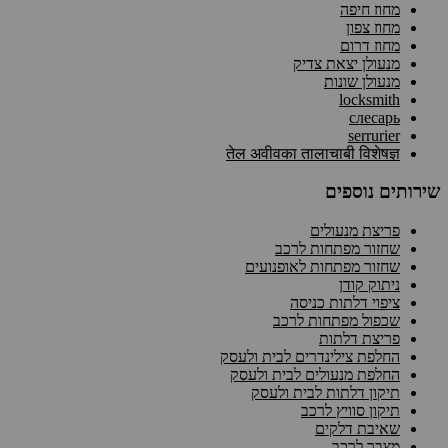
מחוז חיפה
מחוז צפון
מחוז דרום
מנעולן יצאת צדיק
מנעולן שונות
locksmith
слесарь
serrurier
तेल अवीवका तालाचाबी विशेषज्ञ
שירותים נוספים
פריצת מנעולים
שחזור מפתחות לרכב
שחזור מפתחות לאופנועים
ניתוק קודן
ציפוי דלתות כניסה
שכפול מפתחות לרכב
פריצת דלתות
החלפת צילינדרים לבית ולעסק
החלפת מנעולים לבית ולעסק
תיקון דלתות לבית ולעסק
תיקון סוויץ לרכב
שאיבת דלקים
מצבר לרכב