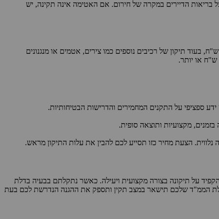
 בריאות הדיירים במקרה של חירום. אם האטימה אינה תקינה, יש
לות של תיקון דלת ממ"ד משתנה בהתאם למורכבות הבעיה ולחלקים שדורשים תיקון או החלפה. תיקון מנעול לדלת ממ"ד יכול לעלות בין 200 ל-500 ש"ח, בעוד תיקון של רכיבים נוספים כמו צירים, אטמים או מנגנונים
ידע ספציפי על התקנים המחמירים והדרישות הבטיחותיות.
בזמנים, מקצועיות ותוצאה סופית.
לווית. הצעת מחיר כזו תסייע לכם להבין את עלות התיקון מראש.
 להקפיד על תיקונה בצורה מקצועית ויעילה. כאשר נתקלתם בבעיה בדלת
שדלת הממ"ד שלכם תישאר במצב תקין ותספק את ההגנה הנדרשת לכם בעת