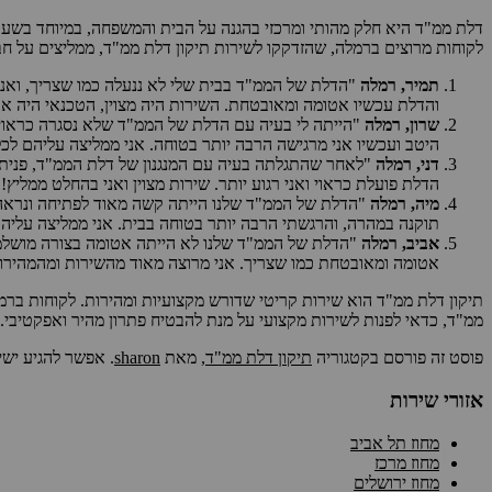
דלת ממ"ד היא חלק מהותי ומרכזי בהגנה על הבית והמשפחה, במיוחד בשעת
לקוחות מרוצים ברמלה, שהזדקקו לשירות תיקון דלת ממ"ד, ממליצים על חב
תמיר, רמלה
"הדלת של הממ"ד בבית שלי לא ננעלה כמו שצריך, ואני
והדלת עכשיו אטומה ומאובטחת. השירות היה מצוין, הטכנאי היה אדי
שרון, רמלה
"הייתה לי בעיה עם הדלת של הממ"ד שלא נסגרה כראוי, ו
היטב ועכשיו אני מרגישה הרבה יותר בטוחה. אני ממליצה עליהם לכל
דני, רמלה
"לאחר שהתגלתה בעיה עם המנגנון של דלת הממ"ד, פניתי 
הדלת פועלת כראוי ואני רגוע יותר. שירות מצוין ואני בהחלט ממליץ!"
מיה, רמלה
"הדלת של הממ"ד שלנו הייתה קשה מאוד לפתיחה ונראה הי
תוקנה במהרה, והרגשתי הרבה יותר בטוחה בבית. אני ממליצה עליה
אביב, רמלה
"הדלת של הממ"ד שלנו לא הייתה אטומה בצורה מושלמת,
אטומה ומאובטחת כמו שצריך. אני מרוצה מאוד מהשירות ומהמהירו
תיקון דלת ממ"ד הוא שירות קריטי שדורש מקצועיות ומהירות. לקוחות בר
ממ"ד, כדאי לפנות לשירות מקצועי על מנת להבטיח פתרון מהיר ואפקטיבי.
פוסט זה פורסם בקטגוריה
תיקון דלת ממ"ד
, מאת
sharon
. אפשר להגיע ישי
אזורי שירות
מחוז תל אביב
מחוז מרכז
מחוז ירושלים