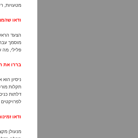
מטעויות, רי
ודאו שהמנ
הצעד הראשו
מוסמך עבר 
פלילי, מה 
בררו את ר
ניסיון הוא
תקלות מורכב
דלתות כניסה
לפרויקטים ח
ודאו זמינו