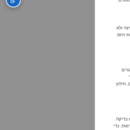
וי ולא
ת ויחס
ורים
 חילוץ
 בדיקת
מות. כדי