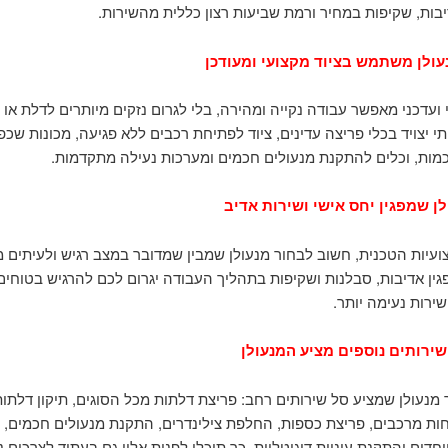
בות, שקיפות במחיר ורמת שביעות רצון כללית מהשירות.
עולן משתמש בציוד מקצועי ומעודכן
 ועדכני מאפשר עבודה נקייה ומהירה, בלי לגרום נזקים מיותרים לדלת או 
תי יצויד בכלי פריצה עדינים, ציוד לפתיחת רכבים ללא פגיעה, מכונות שכפ
ות, וכלים להתקנת מנעולים חכמים ומערכות נעילה מתקדמות.
ן שמפגין יחס אישי ושירות אדיב
עיות הטכנית, חשוב לבחור מנעולן שמבין שמדובר במצב רגיש ולעיתים מ
גין אדיבות, סבלנות ושקיפות בתהליך העבודה יגרום לכם להרגיש בטוחים 
שירות נעימה יותר.
שירותים נוספים מציע המנעולן
 מנעולן שמציע סל שירותים רחב: פריצת דלתות מכל הסוגים, תיקון דלתות
ות מרכבים, פריצת כספות, החלפת צילינדרים, התקנת מנעולים חכמים, 
דים והתקנת עיניות דיגיטליות. כך תוכלו לפנות אליו גם בעתיד לצרכים נ