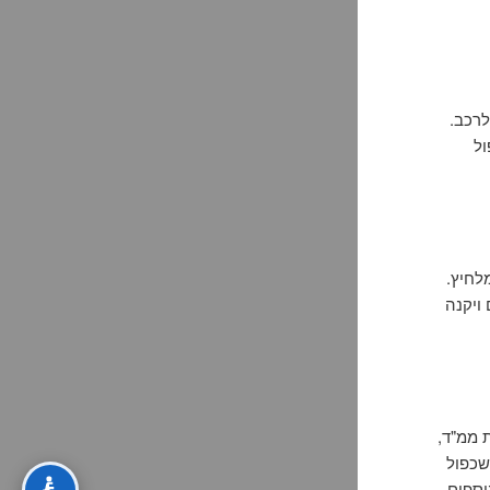
לרכב.
ול
לחיץ.
ויקנה
 ממ"ד,
שכפול
וספים.