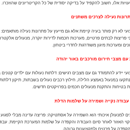
ויות אלו, חשוב להקפיד על בדיקה יסודית של כל הקריטריונים שהוזכרו.
ונות נעילה לצרכים משתנים
ועי לא רק פותר בעיה קיימת אלא גם מייעץ על פתרונות נעילה מותאמים: 
י פריצות לבתים פרטיים, מערכות חכמות לדירות יוקרה, מנעולים אלקטרונ
ים ומערכות מיגון משודרגות לחדרי ביטחון.
עם מצבי חירום מורכבים באור יהודה
ועי יידע להתמודד גם עם מצבים רגישים: דלתות נעולות עם ילדים קטנים ב
קעו במנעול באמצע הלילה, חילוץ רכבים נעולים בשבתות, תיקון דלתות
ות בטיחות והתקנת מנעולים חכמים בפרויקטים חדשים.
עבודה נקייה ושמירה על שלמות הדלת
ם למנעולן איכותי הוא השמירה על אסתטיקה: פריצה עדינה מבלי לפגוע
יקוי האזור לאחר סיום העבודה והקפדה על שלמות המערכת הקיימת. עבוד
הקפדה על פרטים ולמקצוענות גבוהה.