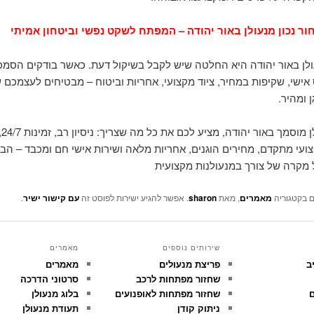
ור נכון מנעולן באור יהודה – המפתח לשקט נפשי וביטחון אמיתי
לן באור יהודה היא החלטה שיש לקבל בשיקול דעת. כאשר בודקים הסמכה,
 אישי, שקיפות במחיר, ציוד מקצועי, אחריות וביטוח – מבטיחים לעצמכם 
ן ומהיר.
שרו
צועי מתקדם, מחירים הוגנים, אחריות מלאה ושירות אישי חם ומכבד – הב
 מקרה של צורך במנעולנות מקצועית
ם בקטגוריה
מאמרים
, מאת
sharon
. אפשר להגיע ישירות לפוסט זה
עם קישור ישיר
.
שירותים נוספים
מאמרים
ב
פריצת מנעולים
מאמרים
שחזור מפתחות לרכב
סרטוני הדרכה
ם
שחזור מפתחות לאופנועים
בלוג מנעולן
ניתוק קודן
תעודת מנעולן