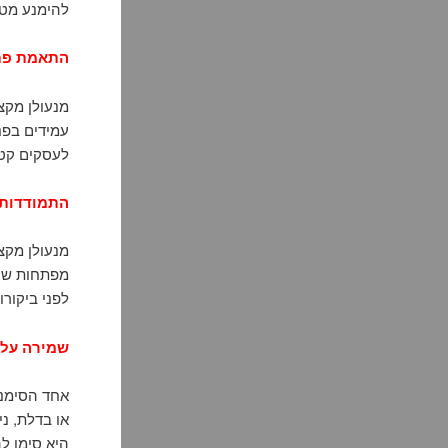
להימנע מטע
התאמת פתר
מנעולן מקצ
עמידים בפנ
לעסקים קטנ
התמודדות 
מנעולן מקצ
מפתחות שנת
לפני ביקור
שמירה על 
אחד הסימני
או בדלת, נ
היא סימן ל