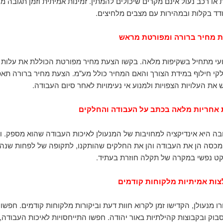
ו רכב נעול אינם מקרים שיכולים להמתין. זמינות אמיתית וזמן תגובה מה
ד בקלות ובמהירות עם מצבים מלחיצים.
 מחיר ברורה ומפורטת מראש
עי מתחיל בשקיפות מלאה. בקשו הצעת מחיר מפורטת הכוללת את עלות ה
קי חילוף במידת הצורך והאם המחיר כולל מע"מ. הצעת מחיר ברורה תא
את העלויות הצפויות ולמנוע אי נעימויות לאחר סיום העבודה.
 אחריות מלאה בכתב על העבודה והחלקים
בה היא אינדיקציה למחויבות של המנעולן לאיכות העבודה שהוא מספק. ו
כסה הן את העבודה והן את החלקים שהותקנו, לתקופה של לפחות שנה.
ט נפשי במקרה של תקלה חוזרת בעתיד.
ות אמיתיות מלקוחות קודמים
ו מנעולן, הקדישו זמן לקרוא חוות דעת וביקורות מלקוחות קודמים. חפשו
סבוק ובקבוצות קהילתיות באור יהודה. חפשו התייחסויות לאיכות העבודה,