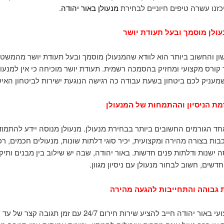
כזנו עשרה טיפים חיוניים לבחירת
מנעולן באור יהודה
.
עולן מוסמך ובעל תעודת יושר
ן והחשוב ביותר הוא לוודא שהמנעולן מוסמך ובעל תעודת יושר מהמשטר
קורס מקצועי ומחזיק בהסמכה רשמית. תעודת יושר מוכיחה כי אין למנעול
שמעניק לכם ביטחון בשעת עבודה כה רגישה הנוגעת ישירות לביטחון האי
מת הניסיון וההתמחות של המנעולן
 אחד הגורמים החשובים ביותר בבחירת מנעולן. מנעולן מנוסה יידע להתמו
ות בצורה מהירה ומקצועית, יכיר סוגי דלתות שונות, מנעולים חכמים, רכ
 ישנות ודלתות פנים חדשות. באור יהודה, שבה יש שילוב בין מבנים ותיק
דשים, חשוב לבחור מנעולן עם ניסיון מגוון.
ת גבוהה והתחייבות להגעה מהירה
מנעולן מקצועי באור יהודה חייב להציע שירות חירום 24/7 עם זמן תגובה ק