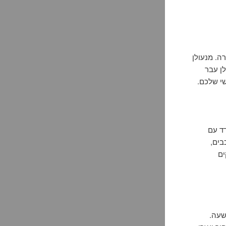
ה. מנעולן
ן עבר
שי שלכם.
דד עם
בים,
ים
צר של עד שעה.