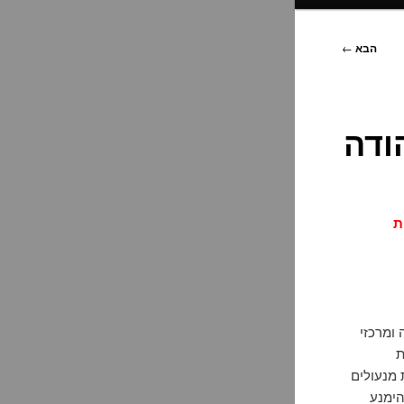
הבא
←
ת
ומרכזי
ת
 מנעולים
הימנע