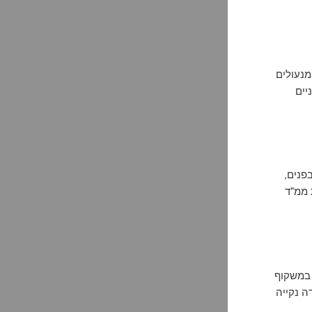
מנעולים
יים
פנים,
 ממ"ד
 במשקוף
ה נקייה