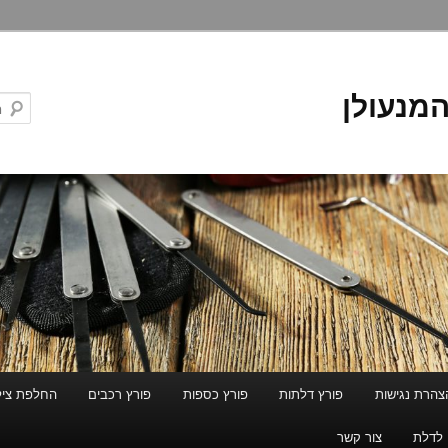
המנעולן
צהרת נגישות
פורץ דלתות
פורץ כספות
פורץ רכבים
החלפת ציל
 לדלת
צור קשר