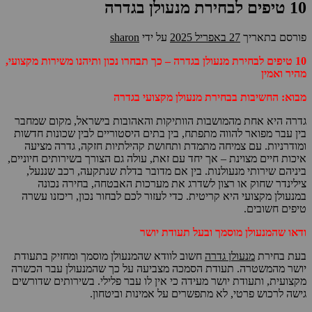
10 טיפים לבחירת מנעולן בגדרה
פורסם בתאריך
27 באפריל 2025
על ידי
sharon
10 טיפים לבחירת מנעולן בגדרה – כך תבחרו נכון ותיהנו משירות מקצועי,
מהיר ואמין
מבוא: החשיבות בבחירת מנעולן מקצועי בגדרה
גדרה היא אחת מהמושבות הוותיקות והאהובות בישראל, מקום שמחבר
בין עבר מפואר להווה מתפתח, בין בתים היסטוריים לבין שכונות חדשות
ומודרניות. עם צמיחה מתמדת ותחושת קהילתיות חזקה, גדרה מציעה
איכות חיים מצוינת – אך יחד עם זאת, עולה גם הצורך בשירותים חיוניים,
ביניהם שירותי מנעולנות. בין אם מדובר בדלת שנתקעה, רכב שננעל,
צילינדר שחוק או רצון לשדרג את מערכות האבטחה, בחירה נכונה
במנעולן מקצועי היא קריטית. כדי לעזור לכם לבחור נכון, ריכזנו עשרה
טיפים חשובים.
ודאו שהמנעולן מוסמך ובעל תעודת יושר
בעת בחירת
מנעולן גדרה
חשוב לוודא שהמנעולן מוסמך ומחזיק בתעודת
יושר מהמשטרה. תעודת הסמכה מצביעה על כך שהמנעולן עבר הכשרה
מקצועית, ותעודת יושר מעידה כי אין לו עבר פלילי. בשירותים שדורשים
גישה לרכוש פרטי, לא מתפשרים על אמינות וביטחון.