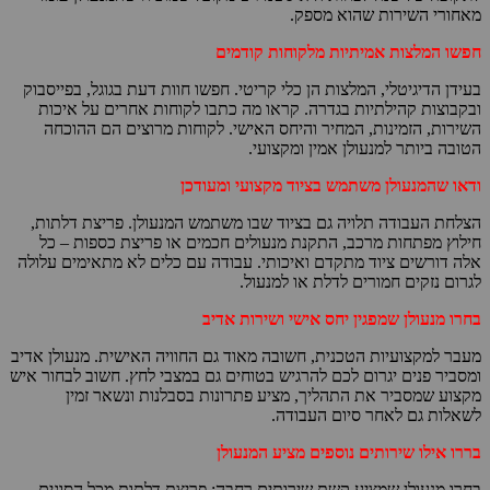
מאחורי השירות שהוא מספק.
חפשו המלצות אמיתיות מלקוחות קודמים
בעידן הדיגיטלי, המלצות הן כלי קריטי. חפשו חוות דעת בגוגל, בפייסבוק
ובקבוצות קהילתיות בגדרה. קראו מה כתבו לקוחות אחרים על איכות
השירות, הזמינות, המחיר והיחס האישי. לקוחות מרוצים הם ההוכחה
הטובה ביותר למנעולן אמין ומקצועי.
ודאו שהמנעולן משתמש בציוד מקצועי ומעודכן
הצלחת העבודה תלויה גם בציוד שבו משתמש המנעולן. פריצת דלתות,
חילוץ מפתחות מרכב, התקנת מנעולים חכמים או פריצת כספות – כל
אלה דורשים ציוד מתקדם ואיכותי. עבודה עם כלים לא מתאימים עלולה
לגרום נזקים חמורים לדלת או למנעול.
בחרו מנעולן שמפגין יחס אישי ושירות אדיב
מעבר למקצועיות הטכנית, חשובה מאוד גם החוויה האישית. מנעולן אדיב
ומסביר פנים יגרום לכם להרגיש בטוחים גם במצבי לחץ. חשוב לבחור איש
מקצוע שמסביר את התהליך, מציע פתרונות בסבלנות ונשאר זמין
לשאלות גם לאחר סיום העבודה.
בררו אילו שירותים נוספים מציע המנעולן
בחרו מנעולן שמציע קשת שירותים רחבה: פריצת דלתות מכל הסוגים,