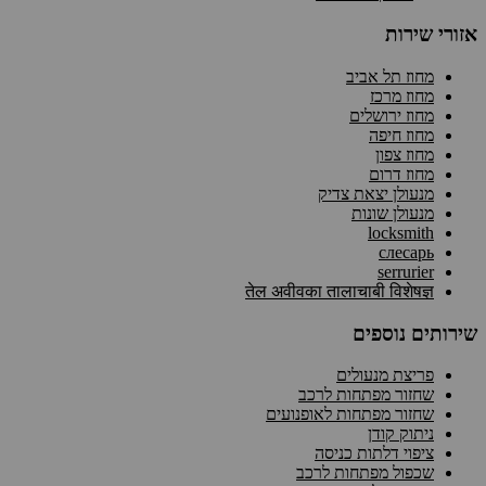
אזורי שירות
מחוז תל אביב
מחוז מרכז
מחוז ירושלים
מחוז חיפה
מחוז צפון
מחוז דרום
מנעולן יצאת צדיק
מנעולן שונות
locksmith
слесарь
serrurier
तेल अवीवका तालाचाबी विशेषज्ञ
שירותים נוספים
פריצת מנעולים
שחזור מפתחות לרכב
שחזור מפתחות לאופנועים
ניתוק קודן
ציפוי דלתות כניסה
שכפול מפתחות לרכב