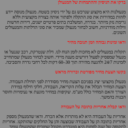
בדקו את הניסיון וההתמחות של המנעולן
מנעולנות היא מקצוע שנרכש גם על ידי ניסיון בשטח. מנעולן מנוסה יידע
לזהות במהירות את סוג התקלה ולפתור אותה בצורה מקצועית וללא
גרימת נזק מיותר. בגדרה, המשלבת בתים פרטיים ישנים, דירות חדשות
ווילות מודרניות, חשוב לבחור מנעולן שמכיר את סוגי הדלתות והמנעולים
השונים.
ודאו זמינות גבוהה וזמן תגובה מהיר
תקלות במנעולים לא מחכות לזמן הנוח לנו. דלת שנטרקת, רכב שננעל או
מנעול שמפסיק לפעול דורשים מענה מיידי. חשוב לבחור מנעולן שמתחייב
לזמינות 24/7 ולהגעה מהירה תוך 30–60 דקות לכל רחבי גדרה והסביבה.
בקשו הצעת מחיר מפורטת וברורה מראש
מנעולן מקצועי יציג בפניכם הצעת מחיר מסודרת לפני תחילת העבודה.
הצעת המחיר תכלול את עלות הקריאה, העבודה, חלקי חילוף במידת
הצורך והאם המחיר כולל מע"מ. שקיפות במחיר מונעת אי נעימויות וחוסר
הבנות בהמשך.
ודאו קבלת אחריות כתובה על העבודה
אחריות על העבודה היא לא מותרות אלא הכרח. ודאו שהמנעולן מספק
אחריות כתובה הן על העבודה שבוצעה והן על החלקים שהותקנו. אחריות
לתקופה של שנה לפחות היא סטנדרט מקובל שמוכיח שהמנעולן עומד