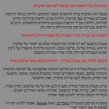
החשיבות של התאמת סוג המנעול לצרכים האישיים
מנעול חזק ואיכותי צריך להתאים לאופי השימוש: דלתות כניסה דורשות
מנעולים עמידים בפני פריצות, דלתות פנים דורשות פתרונות נוחים
לפתיחה, דלתות ממ"ד דורשות מנגנונים מיוחדים ומוקשחים, ורכבים
דורשים טכניקות פריצה עדינות ללא גרימת נזק.
הקפדה על עבודה נקייה ושמירה על שלמות הדלת והמשקוף
מנעולן מקצועי לא רק יפתור את הבעיה אלא גם ישמור על שלמות
הרכוש. עבודה עדינה, פריצה נכונה, התקנה מדויקת והקפדה על ניקיון
בסיום העבודה הם חלק בלתי נפרד משירות מקצועי.
סיכום: לבחור נכון מנעולן בגדרה – ליהנות משקט נפשי וביטחון אישי
בחירת מנעולן בגדרה היא החלטה חשובה שמשפיעה על תחושת הביטחון
והנוחות שלכם. כאשר מקפידים לבחור במנעולן מוסמך, מנוסה, מקצועי,
זמין ואדיב, מובטח לכם שירות איכותי, אמין ומקצועי.
שרון, מנעולן מוסמך בגדרה, מעניק לכם את כל מה שחשוב: ניסיון עשיר,
זמינות 24/7, שירות אדיב ומקצועי, אחריות מלאה ומחירים הוגנים –
הבחירה הטובה ביותר לשקט נפשי אמיתי
פוסט זה פורסם בקטגוריה
מאמרים
, מאת
sharon
. אפשר להגיע ישירות
לפוסט זה
עם קישור ישיר
.