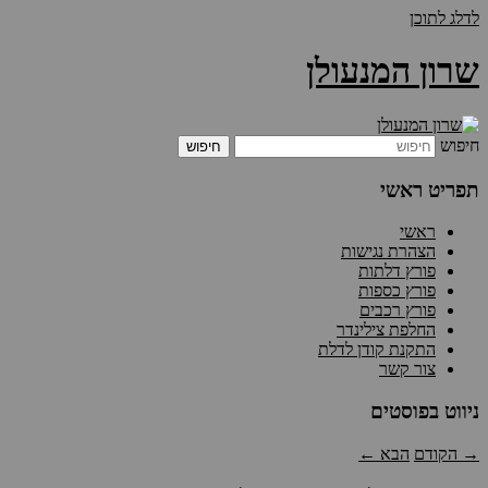
לדלג לתוכן
שרון המנעולן
חיפוש
תפריט ראשי
ראשי
הצהרת נגישות
פורץ דלתות
פורץ כספות
פורץ רכבים
החלפת צילינדר
התקנת קודן לדלת
צור קשר
ניווט בפוסטים
→
הקודם
הבא
←