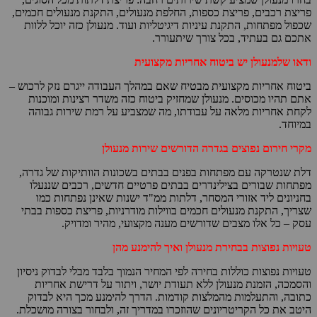
פריצת רכבים, פריצת כספות, החלפת מנעולים, התקנת מנעולים חכמים,
שכפול מפתחות, התקנת עיניות דיגיטליות ועוד. מנעולן כזה יוכל ללוות
אתכם גם בעתיד, בכל צורך שיתעורר.
ודאו שלמנעולן יש ביטוח אחריות מקצועית
ביטוח אחריות מקצועית מבטיח שאם במהלך העבודה ייגרם נזק לרכוש –
אתם תהיו מכוסים. מנעולן שמחזיק ביטוח כזה משדר רצינות ומוכנות
לקחת אחריות מלאה על עבודתו, מה שמצביע על רמת שירות גבוהה
במיוחד.
מקרי חירום נפוצים בגדרה הדורשים שירות מנעולן
דלת שנטרקה עם מפתחות בפנים בבתים בשכונות הוותיקות של גדרה,
מפתחות שבורים בצילינדרים בבתים פרטיים חדשים, רכבים שננעלו
בחניונים ליד אזורי המסחר, דלתות ממ"ד ישנות שאינן נפתחות כמו
שצריך, התקנת מנעולים חכמים בווילות מודרניות, פריצת כספות בבתי
עסק – כל אלו מצבים שדורשים מענה מקצועי, מהיר ומדויק.
טעויות נפוצות בבחירת מנעולן ואיך להימנע מהן
טעויות נפוצות כוללות בחירה לפי המחיר הנמוך בלבד מבלי לבדוק ניסיון
והסמכה, הזמנת מנעולן ללא תעודת יושר, ויתור על דרישת אחריות
כתובה, והתעלמות מהמלצות קודמות. הדרך להימנע מכך היא לבדוק
היטב את כל הקריטריונים שהוזכרו במדריך זה, ולבחור בצורה מושכלת.