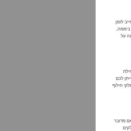
יב לזמן
מרגע הקריאה. ודאו שהמנעולן זמין 24 שעות ביממה,
עה על
ילת
יתן לכם
קי חילוף
אם מדובר
לקים