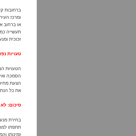
ברחובות קי
ומרכז העיר
או ברחוב א
תעשייה כמו
זכוכית ומנע
טעויות נפו
הטעויות הנ
הסמכה ואיש
הצעת מחיר 
את כל הנתו
סיכום: לא 
בחירת מנעו
תתפתו למחי
זמינותו וה