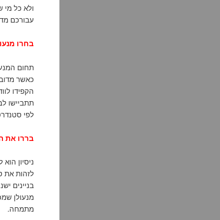
ולא כל מי ש
עבורכם מדר
בחרו מנעו
תחום המנעו
כאשר מדובר
הקפידו לוו
תתביישו לב
לפי סטנדרט
בררו את הו
ניסיון הוא 
לזהות את סו
בניינים יש
מנעולן שמכי
מתמחה.