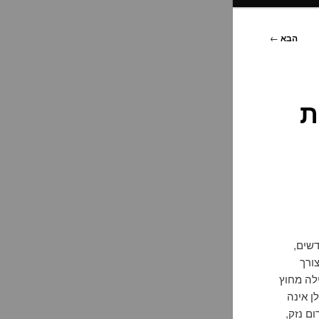
הבא
←
דשים,
ורך
ילה מחוץ
ן אינה
ם נזק,