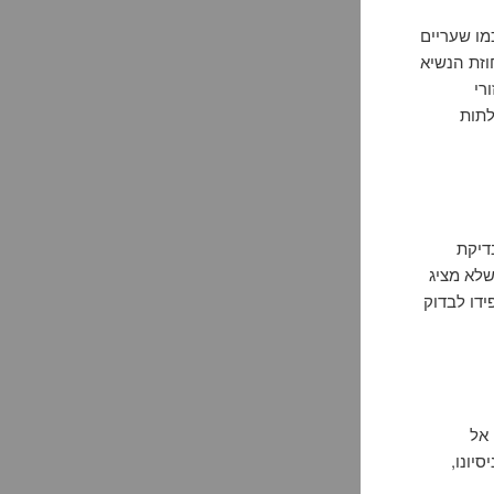
מו שעריים
וזת הנשיא
רי
לתות
בדיקת
שלא מציג
דו לבדוק
אל
יונו,