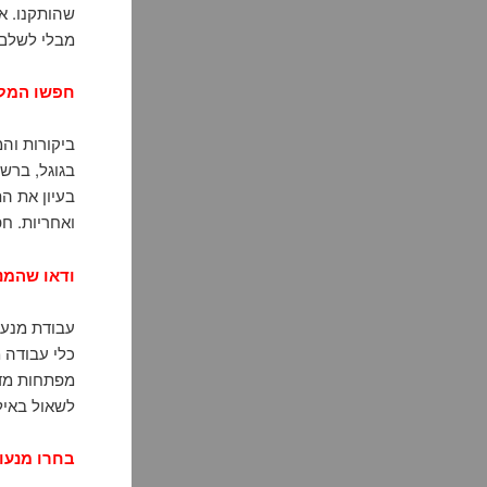
שהותקנו. א
מבלי לשלם 
חפשו המלצ
ביקורות וה
בגוגל, ברש
בעיון את הת
ואחריות. ח
ודאו שהמנ
עבודת מנעו
כלי עבודה מ
מפתחות מדו
לשאול באיל
בחרו מנעול