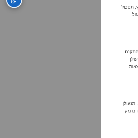
, תסכול
ול
 התקנת
ולן
צאות
 מנעולן
רם נזק