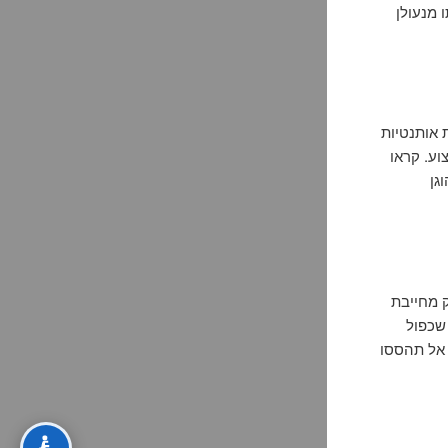
 מנעולן
 אותנטיות
וע. קראו
גן
ק מחייבת
 שכפול
 אל תהססו