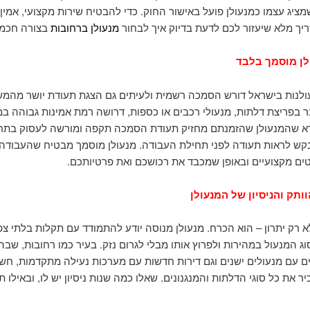
מציג עצמו כמנעולן פועל באישור החוק. כדי להבטיח שירות מקצועי, אמין ו
יך מלא שיעזור לכם לדעת בדיוק איך לבחור
מנעולן ברחובות
בצורה חכמ
לן מוסמך בלבד
לנות בישראל דורש הסמכה רשמית ולעיתים גם הצגת תעודת יושר מהמ
 בפריצת דלתות, מנעולי רכבים או כספות, דרושה רמת אמינות גבוהה במ
דא שהמנעולן שהזמנתם מחזיק תעודת הסמכה תקפה ומורשה לעסוק בתחו
קש לראות תעודה לפני תחילת העבודה. מנעולן מוסמך מבטיח שהעבוד
ים מקצועיים ובאופן שמכבד את רכושכם ואת פרטיותכם.
ותק והניסיון של המנעולן
לא רק יתרון – הוא הכרח. מנעולן מנוסה יודע להתמודד עם תקלות בלתי צפו
ג המנעול במהירות ולפרוץ אותו מבלי לגרום נזק. בעיר כמו רחובות, שבה
נים עם מנעולים ישנים וגם דירות חדשות עם מערכות נעילה מתקדמות, חש
ר את כל סוגי הדלתות והמנגנונים. שאלו כמה שנות ניסיון יש לו, ובאילו 