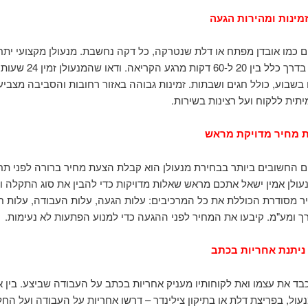
מינות ומהירות הגעה
ם כמו אובדן מפתח או דלת שנטרקה, כל דקה נחשבת. מנעולן מקצועי יתחי
הגעה קצר, בדרך כלל בין 20 ל-60 דקות 
בשבוע, כולל חגים ושבתות. זמינות גבוהה באזור רחובות והסביבה מצבי
יתית ללקוח ועל רצינות בשירות.
 מחיר מדויקת מראש
 החשובים ביותר בבחירת מנעולן הוא קבלת הצעת מחיר ברורה לפני תח
עולן אמין ישאל אתכם מראש שאלות מדויקות כדי להבין את סוג התקלה וי
 מסודרת הכוללת את כל המרכיבים: עלות הגעה, עלות העבודה, עלות חל
ך ומע"מ. קיבעו את המחיר לפני ההגעה כדי למנוע הפתעות לא נעימות.
ניתנת אחריות בכתב
בד את עצמו ואת לקוחותיו מעניק אחריות בכתב על העבודה שביצע. בין 
ול, בפריצת דלת או בתיקון צילינדר – דרשו אחריות על העבודה ועל הח