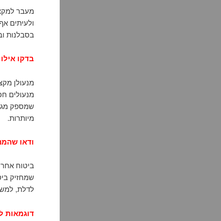
מעבר למקצו
ולעיתים אף
בסבלנות ובא
בדקו אילו 
מנעולן מקצ
מנעולים חכמ
שמספק מגוו
מיותרות.
ודאו שהמנ
ביטוח אחרי
שמחזיק ביט
לדלת, למשק
דוגמאות ל