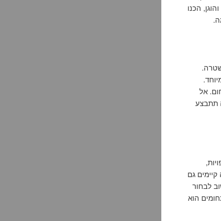
הוגן, הכנו
ה.
שטרה.
יוחד.
ם. אל
ה תתבצע
יות,
 קיימים גם
וב לבחור
תחומים הוא