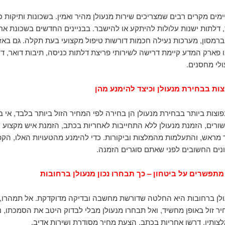
ימים מקרים רבים שמצריכים שירות מנעולן מהיר ואמין. בשכונות ותיקות כ
, דלתות ישנות עלולות להיתקע או להישבר. בבניינים החדשים בשכונת אח
ברמסון, מערכות נעילה חכמות דורשות טיפול מקצועי בעת תקלה. גם באזו
 פארק המדע קיימת דרישה לשירותי פריצת דלתות כניסה, תיבות דואר, ד
ולי מחסנים.
צות בבחירת מנעולן וכיצד להימנע מהן
פוצות ביותר בבחירת מנעולן הן בחירה לפי המחיר הזול ביותר בלבד, אי 
ורים, הזמנת מנעולן ללא התחייבות לאחריות בכתב, הזמנת איש מקצוע 
מראש, והתעלמות מהמלצות וביקורות. כדי להימנע מהטעויות האלו, הקפי
נים החשובים לפני שאתם סוגרים הזמנה.
מתפשרים על ביטחון – כך תבחרו נכון מנעולן ברחובות
לן ברחובות היא החלטה שדורשת מחשבה ובדיקה מדוקדקת. אל תמהרו, 
ר זול באופן מחשיד, ואל תבחרו מנעולן מבלי לבדוק היטב את הסמכתו, ניס
מלצותיו. דרשו אחריות בכתב, הצעת מחיר מסודרת ושירות אדיב.