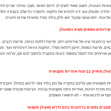
עיות הטכנית, חשוב מאוד לשים לב ליחס האישי. מצבי נעילה יוצרים לחץ
 חרדה. מנעולן טוב ידע להרגיע את הלקוח, להסביר כל שלב בעבודה ולפע
דיבות. יחס אנושי ומכבד הוא חלק בלתי נפרד מחוויית שירות חיובית.
שירותים נוספים מציע המנעולן
ועי ברחובות יציע סל שירותים רחב: פריצת דלתות כניסה, פריצת רכבים,
ים, פריצת כספות, תיקון דלתות ממ"ד, התקנת עיניות דיגיטליות ועוד. מנע
ן שירותים יוכל לטפל במספר בעיות במקביל ולחסוך לכם זמן, טרחה והו
עולן מחזיק בביטוח אחריות מקצועית
ות מקצועית מגן עליכם במקרה של נזק בלתי צפוי לרכוש במהלך העבודה.
וח מוכיח רצינות, אחריות ורמה מקצועית גבוהה. הביטוח מבטיח שאם ייג
וף או לרכוש אחר – לא תישארו חשופים.
מצבים נפוצים ברחובות בהם נדרש מנעולן מקצועי