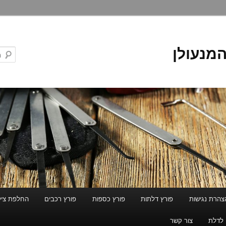
המנעולן
צהרת נגישות
פורץ דלתות
פורץ כספות
פורץ רכבים
החלפת ציל
 לדלת
צור קשר