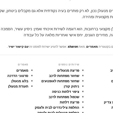
ם מנעולן נכון, לא רק פותרים בעיה נקודתית אלא גם מקבלים ביטחון, שק
ות מקצועית ומהירה.
ן מקצועי ברחובות, הוא דוגמה לשירות איכותי ואמין: ניסיון עשיר, הסמכה
ה, מחירים הוגנים, יחס אישי ואחריות מלאה על כל עבודה
ם בקטגוריה
מאמרים
, מאת
sharon
. אפשר להגיע ישירות לפוסט זה
עם קישור ישיר
.
שירותים נוספים
מאמרים
ב
פריצת מנעולים
מאמרים
שחזור מפתחות לרכב
סרטוני הדרכה
ם
שחזור מפתחות לאופנועים
בלוג מנעולן
ניתוק קודן
תעודת מנעולן
ציפוי דלתות כניסה
שכפול מפתחות לרכב
 צדיק
פריצת דלתות
ת
החלפת צילינדרים לבית ולעסק
החלפת מנעולים לבית ולעסק