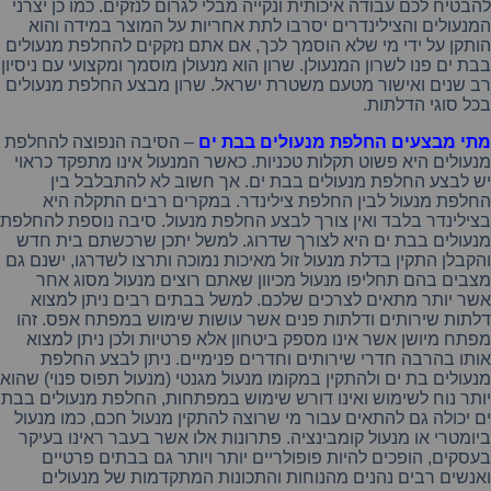
להבטיח
לכם
עבודה
איכותית
ונקייה
מבלי
לגרום
לנזקים
.
כמו
כן
יצרני
המנעולים
והצילינדרים
יסרבו
לתת
אחריות
על
המוצר
במידה
והוא
הותקן
על
ידי
מי
שלא
הוסמך
לכך,
אם
אתם
נזקקים
להחלפת
מנעולים
בבת
ים
פנו
לשרון
המנעולן
.
שרון
הוא
מנעולן
מוסמך
ומקצועי
עם
ניסיון
רב
שנים
ואישור
מטעם
משטרת
ישראל
.
שרון
מבצע
החלפת
מנעולים
בכל
סוגי
הדלתות
.
מתי מבצעים החלפת מנעולים בבת
ים
–
הסיבה
הנפוצה
להחלפת
מנעולים
היא
פשוט
תקלות
טכניות
.
כאשר
המנעול
אינו
מתפקד
כראוי
יש
לבצע
החלפת
מנעולים
בבת
ים
.
אך
חשוב
לא
להתבלבל
בין
החלפת
מנעול
לבין
החלפת
צילינדר
.
במקרים
רבים
התקלה
היא
בצילינדר
בלבד
ואין
צורך
לבצע
החלפת
מנעול
.
סיבה
נוספת
להחלפת
מנעולים
בבת
ים
היא
לצורך
שדרוג
.
למשל
יתכן
שרכשתם
בית
חדש
והקבלן
התקין
בדלת
מנעול
זול
מאיכות
נמוכה
ותרצו
לשדרגו,
ישנם
גם
מצבים
בהם
תחליפו
מנעול
מכיוון
שאתם
רוצים
מנעול
מסוג
אחר
אשר
יותר
מתאים
לצרכים
שלכם
.
למשל
בבתים
רבים
ניתן
למצוא
דלתות
שירותים
ודלתות
פנים
אשר
עושות
שימוש
במפתח
אפס
.
זהו
מפתח
מיושן
אשר
אינו
מספק
ביטחון
אלא
פרטיות
ולכן
ניתן
למצוא
אותו
בהרבה
חדרי
שירותים
וחדרים
פנימיים
.
ניתן
לבצע
החלפת
מנעולים
בת
ים
ולהתקין
במקומו
מנעול
מגנטי
(
מנעול
תפוס
פנוי
)
שהוא
יותר
נוח
לשימוש
ואינו
דורש
שימוש
במפתחות,
החלפת
מנעולים
בבת
ים
יכולה
גם
להתאים
עבור
מי
שרוצה
להתקין
מנעול
חכם
,
כמו
מנעול
ביומטרי
או
מנעול
קומבינציה
.
פתרונות
אלו
אשר
בעבר
ראינו
בעיקר
בעסקים
,
הופכים
להיות
פופולריים
יותר
ויותר
גם
בבתים
פרטיים
ואנשים
רבים
נהנים
מהנוחות
והתכונות
המתקדמות
של
מנעולים