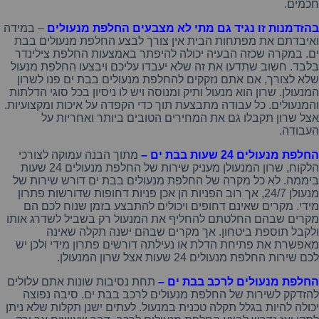
חכמים
.
בהזדמנות זו נגיד גם מתי לא מצבעים החלפת מנעולים
–
במידה
ואיבדתם
את
מפתחות
הבית
אין
צורך
לבצע
החלפת
מנעולים
בבת
ים
.
במקרה
שכזה
הבעיה
יכולה
להיפתר
באמצעות
החלפת
צילינדר
בלבד
.
חשוב
שתדעו
את
זה
שלא
יעבדו
עליכם
ויבצעו
החלפת
מנעול
שלא
לצורך,
אם
אתם
נזקקים
להחלפת
מנעולים
בבת
ים
פנו
לשרון
המנעולן
.
שרון
הוא
מנעול
ותיק
ומנוסה
ויש
לו
ניסיון
בכל
סוגי
הדלתות
והמנעולים
.
כל
עבודה
מתבצעת
תוך
כדי
הקפדה
על
איכות
ומקצועיות
.
אצל
שרון
תקבלו
גם
את
המחירים
הטובים
ביותר
ואחריות
על
העבודה
.
החלפת מנעולים 24 שעות בבת ים –
מתוך
הבנה
עמוקה
לצורכי
הלקוח
,
שרון
המנעולן
מעניק
שירות
של
החלפת
מנעולים
24
שעות
ביממה
.
לא
כל
מקרה
של
החלפת
מנעולים
בבת
ים
דורש
שירות
של
מנעולן
24/7,
אך
רוב
הפניות
הן
אכן
פניות
דחופות
שדורשות
פתרון
מידי
.
מקרים
שאינם
דחופים
ויכולים
להתבצע
בזמן
שנוח
לכם
הם
מקרים
שבהם
החלטתם
להחליף
את
המנעול
רק
בשביל
לשדרג
אותו
ולקבל
תוספת
ביטחון
.
אך
מקרים
שבהם
ישנה
תקלה
שאינה
מאפשרת
את
פתיחת
הדלת
או
נעילתה
דורשים
פתרון
מידי
ולכן
יש
לכם
שירות
החלפת
מנעולים
24
שעות
אצל
שרון
המנעולן
.
החלפת מנעולים לרכב בבת ים –
תחת
נסיבות
שונות
אתם
עלולים
להזדקק
לשירות
של
החלפת
מנעולים
לרכב
בבת
ים
.
סיבה
נפוצה
יכולה
להיות
בגלל
תקלה
טכנית
במנעול
.
לעתים
ישנן
תקלות
שלא
ניתן