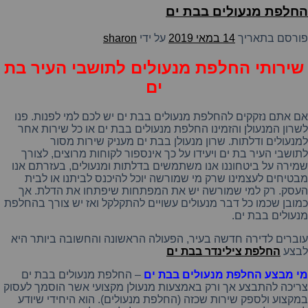
החלפת מנעולים בבת ים
פורסם בתאריך
14 במאי 2019
על ידי
sharon
שירותי החלפת מנעולים לתושבי העיר בת
ים
אם
אתם
נזקקים
להחלפת
מנעולים
בבת
ים
יש
לכם
למי
לפנות
.
פנו
לשרון
המנעולן
והזמינו
החלפת
מנעולים
בבת
ים
או
כל
שירות
אחר
למנעולים
ודלתות
.
שרון
מנעולן בבת ים
מעניק
שירות
מסור
לתושבי
העיר
בת
ים
ויעידו
על
כך
אינספור
לקוחות
מרוצים,
לצורך
שמירה
על
ביטחוננו
אנו
משתמשים
בדלתות
ומנעולים
,
בעזרתם
אנו
מבטיחים
לעצמינו
שרק
מי
שמורשה
יוכל
להיכנס
לביתנו
או
לבית
העסק
.
רק
למי
שמורשה
יש
את
המפתחות
שיפתחו
את
הדלת
.
אך
כמובן
שכמו
כל
דבר
מנעולים
עשויים
להתקלקל
ואז
יש
צורך
בהחלפת
מנעולים
בבת
ים
.
עוברים לדירה חדשה בעיר, הפעולה הראשונה והחשובה ביותר היא
לבצע
החלפת צילינדר בבת ים
מי מבצע החלפת מנעולים בבת
ים
–
החלפת
מנעולים
בבת
ים
צריכה
להתבצע
אך
ורק
באמצעות
מנעולן
מקצועי
אשר
הוסמך
לעסוק
במקצוע
ולספק
שירות
שכזה
(
החלפת
מנעולים
).
הוא
היחידי
שיודע