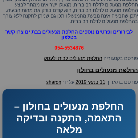
החלפת
מנעולים
לדלת
רב
בריח
.
מנעולן
ישר
אינו
ממהר
לבצע
החלפת
מנעולים
לדלת
רב
בריח
,
הוא
קודם
בודק
את
מהות
הבעיה
.
יתכן
שהבעיה
אינה
נובעת
מהמנעול
ויתכן
גם
שניתן
לתקנה
ללא
צורך
בהחלפת
מנעולים
לדלת
רב
בריח
.
לבירורים ופרטים נוספים החלפת מנעולים בבת ים צרו קשר
בטלפון
054-5534876
פורסם בקטגוריה
החלפת מנעולים לבית ולעסק
החלפת מנעולים בחולון
פורסם בתאריך
11 במאי 2019
על ידי
sharon
החלפת מנעולים בחולון –
התאמה, התקנה ובדיקה
מלאה