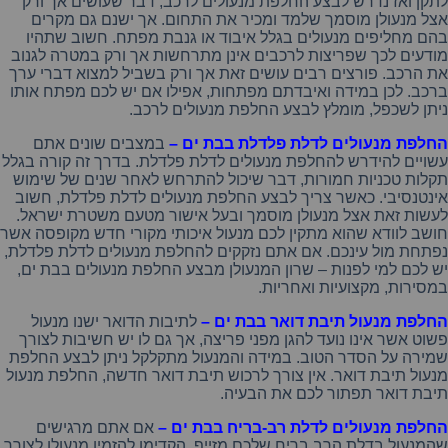
לתקן
ואז
נדרש
לבצע
החלפת
מנעולים
לרכב
,
דבר
שעושים
אך
ורק
אצל
מנעולן
מוסמך
שלמד
ומכיר
את
התחום
.
אך
ישנם
גם
מקרים
בהם
מחליפים
מנעולים
בגלל
איבוד
או
גנבת
מפתח
.
חשוב
שתהיו
מודעים
לכך
שפריצות
לרכבים
אינן
מתרחשות
אך
ורק
במטרה
לגנוב
את
הרכב
.
פורצים
רבים
עושים
זאת
אך
ורק
בשביל
למצוא
דברי
ערך
ברכב
.
לכן
במידה
ואיבדתם
מפתחות
,
אפילו
אם
יש
לכם
מפתח
אותו
ניתן
לשכפל
,
מומלץ
לבצע
החלפת
מנעולים
לרכב
.
החלפת מנעולים לדלת פלדלת בבת ים –
במצבים
שונים
אתם
עשויים
להידרש
להחלפת
מנעולים
לדלת
פלדלת
.
בדרך
זה
קורה
בגלל
תקלות
טכניות
חמורות
,
דבר
שיכול
להתרחש
לאחר
שנים
של
שימוש
אינטנסיבי
.
כאשר
צריך
לבצע
החלפת
מנעולים
לדלת
פלדלת
,
חשוב
לעשות
זאת
אצל
מנעולן
מוסמך
ובעל
אישור
מטעם
משטרת
ישראל
.
חושב
לוודא
שהוא
מתקין
לכם
מנעול
איכותי
מקורי
חדש
מקופסה
אשר
נפתחת
מול
עינכם
.
אם
אתם
נזקקים
להחלפת
מנעולים
לדלת
פלדלת
,
יש
לכם
למי
לפנות
–
שרון
המנעולן
מבצע
החלפת
מנעולים
בבת
ים
,
במסירות
,
מקצועיות
ואחריות
.
החלפת מנעול תיבת דואר בבת ים –
לתיבות
הדואר
ישנו
מנעול
פשוט
אשר
אינו
נועד
להגן
מפני
פריצה
,
אך
גם
לו
יש
חשיבות
לצורך
שמירה
על
הסדר
הטוב
.
במידה
והמנעול
מתקלקל
ניתן
לבצע
החלפת
מנעול
תיבת
דואר
.
אין
צורך
לרכוש
תיבת
דואר
חדשה
,
החלפת
מנעול
תיבת
דואר
תפתור
לכם
את
הבעיה
.
החלפת מנעולים לדלת רב-בריח בבת ים –
אם
אתם
מרגישים
שהמנעול
בדלת
הרב
בריח
שלכם
מזייף
,
הקדימו
להזמין
מנעולן
לצורך