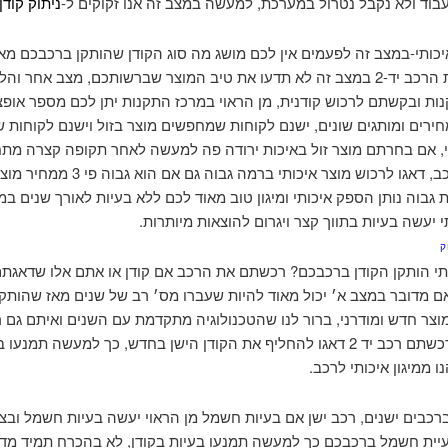
בוד ולא נקבל נטרול במערכת, למעשה במצב זה אנו זקוקים ל-
ניתוק קודן
איכותי-במצב זה לפעמים אין לכם מושג מה סוג הקודן שהותקן ברכבכם מ
ורכשתם את הרכב יד-2 במצב זה לא תדעו את טיב המוצר שברשותכם, מצב אחר ו
ות ובקשתם לרכוש קודנית, מן הראוי במרכז התקנות יתן לכם מספר אופצ
ירים ומותגים שונים, ישנם לקוחות שמחפשים מוצר בזול וישנם לקוחות
י, אם בחרתם מוצר זול באיכות ירודה פה למעשה לאחר תקופה קצרה מתח
הבעיות ברכב, דאגו לרכוש מוצר איכותי ברמה גבוה גם אם ה
 גבוה נותן הספק איכותי ומיגון טוב מאוד לכם ללא בעיות לאורך שנים במ
י יעשה בעיות בתווך קצר ויגרום להוצאות מיותרות.
ק
תי הותקן הקודן ברכבכם? רכשתם את הרכב אם קודן או אתם אלו שדאגת
 מדובר במצב א׳ יכול מאוד להיות שעברו מס׳ רב של שנים מאז שהותקן 
וצר חדש ומודרני, ברור לנו שהטכנולוגיה מתקדמת עם השנים ואיתם גם ר
לרכב, אם רכשתם רכב יד 2 דאגו להחליף את הקודן הישן בחדש, כך למעשה תמנעו
ו ממיגון איכותי לרכב.
ברכבים ישנים, רכב ישן אם בעיות חשמל מן הראוי יעשה בעיות חשמל ובצד
יית חשמל ברכבכם כך למעשה תמנעו בעיות בקודן, לא בהכרח תמיד מד