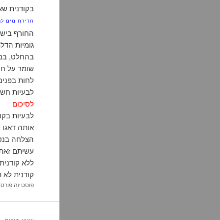
בקודנית שא
חדירת מים לר
החורף בישר
גומיות הדל
בהחלט, במצ
שומר על חו
לחות בפנים
לבעיות חשמל
לסיכום
לבעיות בקו
אותה דאגו 
הצלחה בנטר
עשיתם זאת 
ללא קודנית
קודנית לא 
פוסט זה פורס