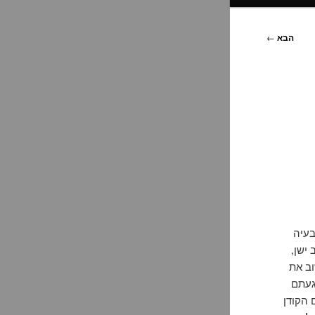
הבא
←
בעיה
 ישן,
וב את
געתם
 הקודן