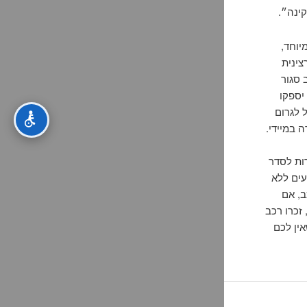
ינה״.
יוחד,
צינית
 סגור
יספקו
 לגרום
ה במיידי.
ות לסדר
עים ללא
ב, אם
זכרו רכב
ין לכם