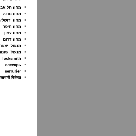
אזורי שירות
מחוז תל אבי
מחוז מרכז
מחוז ירושלי
מחוז חיפה
מחוז צפון
מחוז דרום
מנעולן יצאת
מנעולן שונו
locksmith
слесарь
serrurier
ाचाबी विशेषज्ञ