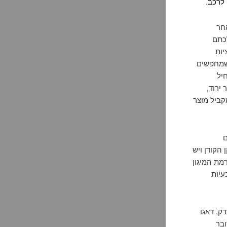
 לרכב
.
אחר
הלכתם
יות
 שמחפשים
יל
וא גבוה פי 3 ממחיר מוצר ירוד,
קביל מוצר
ם
הקודן ויש
מת המיגון
 בעיות
ק, דאגו
ובר