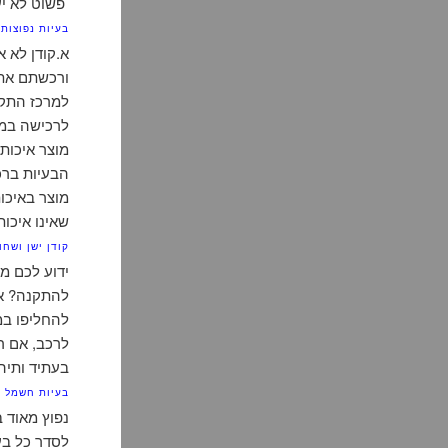
פשוט לא יע
בעיות נפוצות
א.קודן לא 
למרכז התקנ
לרכישה במח
מוצר איכות
מוצר באיכות
שאינו איכות
קודן ישן ושחו
ידוע לכם מ
להתקנה? אם
להחליפו במ
בעתיד ותיהנ
בעיות חשמל
נפוץ מאוד 
לסדר כל בע