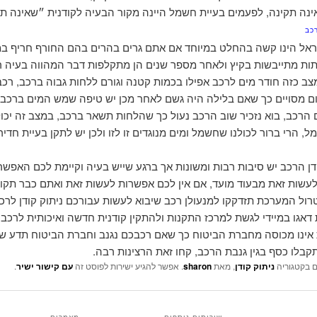
ינה תקינה, לפעמים בעיית חשמל היינה מקור הבעיה לקודנית ״שאינה תק
כב
אל הינו קשה בהחלט במיוחד אם אתם גרים בהרים בהם החורף חריף במ
תות מתייבשות בקיץ ולאחר מספר שנים הן מתקלפות דבר המהווה בעיה ר
ב כזה חודר מים לרכב אפילו בכמות קטנה וגורם ללחות גבוה ברכב, רכב
ם מסויים כך שאם בלילה היה גשם לאחר מכן יש טיפה שמש המים ברכב 
 הרכב, בוא נזכיר שוב הרכב נעול כך שהלחות תשאר ברכב, במצב זה יכול
, הרי ברור לכולנו שחשמל ומים מנוגדים זו לזו ולכן יש לתקן בעיית חדיר
דן הרכב יש סיבות רבות ומשונות אך ברגע שייש בעיה וקיימת לכם האפשר
לעשות זאת מבעוד מועד, אם אין לכם אפשרות לעשות זאת ואתם כבר תקו
ול המערכת תזדקקו למנעולן רכב שיבוא לעשות עבורכם ניתוק קודן לרכ
דאגו במיידי לגשת למרכז התקנות ולהתקין קודנית חדשה ואיכותית לרכב, 
 אינו מכוסה מחברת הביטוח כך שאם רכבכם נגנב וחברת הביטוח תדע שא
תקבלו כסף בגין גנבת הרכב, קחו זאת הרצינות רבה.
ם בקטגוריה
ניתוק קודן
, מאת
sharon
. אפשר להגיע ישירות לפוסט זה
עם קישור ישיר
.