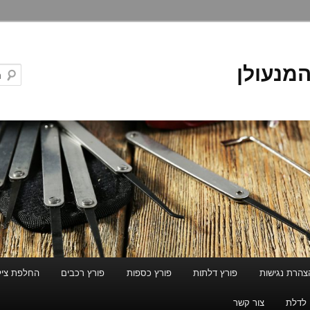
המנעולן
צהרת נגישות
פורץ דלתות
פורץ כספות
פורץ רכבים
החלפת ציל
 לדלת
צור קשר